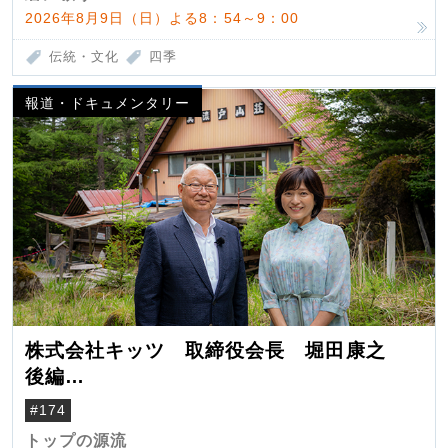
2026年8月9日（日）よる8：54～9：00
伝統・文化
四季
報道・ドキュメンタリー
株式会社キッツ 取締役会長 堀田康之
後編
米国駐在でも浮かんだ八ヶ岳 山小屋を営
#174
んだ父母
トップの源流