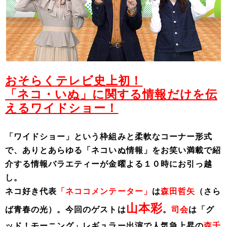
おそらくテレビ史上初！
「ネコ・いぬ」に関する情報だけを伝
えるワイドショー！
「ワイドショー」という枠組みと柔軟なコーナー形式
で、ありとあらゆる「ネコいぬ情報」をお笑い満載で紹
介する情報バラエティーが金曜よる１０時にお引っ越
し。
ネコ好き代表
「ネココメンテーター」
は
森田哲矢
（さら
山本彩
ば青春の光）。今回のゲストは
。
司会
は「グ
ッド！モーニング」レギュラー出演で人気急上昇の
森千