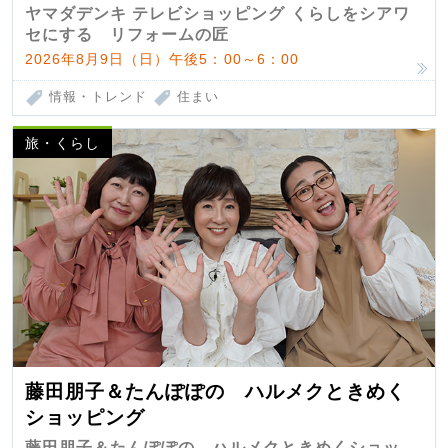
匠 第7弾
ヤマダデンキ テレビショッピング くらしをシアワ
セにする リフォームの匠
2026年8月9日（日）午後5：00～6：00
情報・トレンド
住まい
旅・くらし
藤田朋子＆たんぽぽの ハルメクときめく
ショッピング
藤田朋子＆たんぽぽの ハルメクときめくショッ