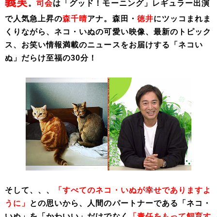
義実
。
司会
は「グッド！モーニング」レギュラー出演
で人気急上昇の
森千晴
アナ。森田・
徳井
にツッコまれま
くりながら、ネコ・いぬの可愛い映像、最新のトピック
ス、お笑い情報満載のニュースをお届けする「ネコい
ぬ」だらけ至福の30分！
そして、、、
「すべてのネコ・いぬが幸せでありますよ
うに」
との思いから、人間のパートナーである「ネコ・
いぬ」を「かわいい」だけでなく
「責任をもって飼育す