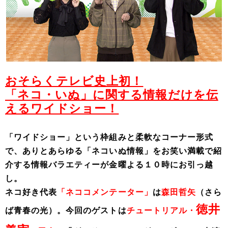
おそらくテレビ史上初！
「ネコ・いぬ」に関する情報だけを伝
えるワイドショー！
「ワイドショー」という枠組みと柔軟なコーナー形式
で、ありとあらゆる「ネコいぬ情報」をお笑い満載で紹
介する情報バラエティーが金曜よる１０時にお引っ越
し。
ネコ好き代表
「ネココメンテーター」
は
森田哲矢
（さら
徳井
ば青春の光）。
今回のゲストは
チュートリアル・