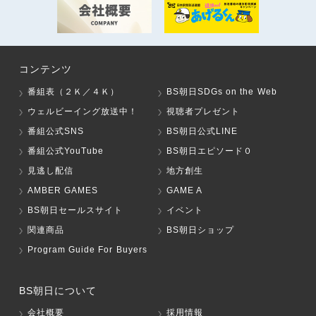
コンテンツ
番組表（２Ｋ／４Ｋ）
BS朝日SDGs on the Web
ウェルビーイング放送中！
視聴者プレゼント
番組公式SNS
BS朝日公式LINE
番組公式YouTube
BS朝日エピソード０
見逃し配信
地方創生
AMBER GAMES
GAME A
BS朝日セールスサイト
イベント
関連商品
BS朝日ショップ
Program Guide For Buyers
BS朝日について
会社概要
採用情報