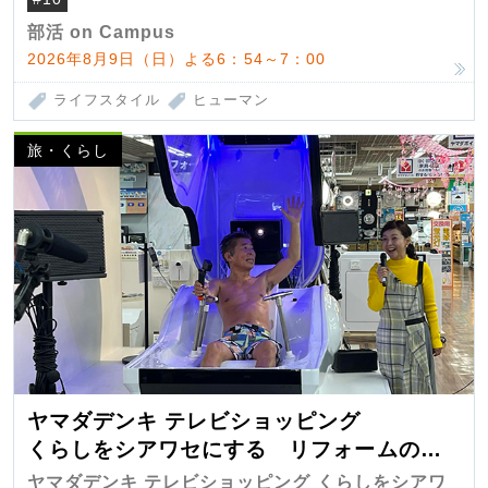
部活 on Campus
2026年8月9日（日）よる6：54～7：00
ライフスタイル
ヒューマン
旅・くらし
ヤマダデンキ テレビショッピング
くらしをシアワセにする リフォームの
匠 第7弾
ヤマダデンキ テレビショッピング くらしをシアワ