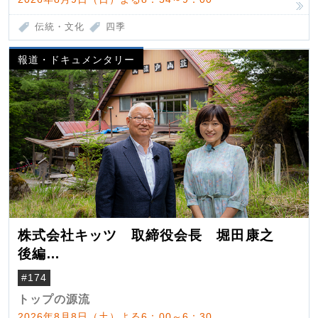
伝統・文化
四季
報道・ドキュメンタリー
株式会社キッツ 取締役会長 堀田康之
後編
米国駐在でも浮かんだ八ヶ岳 山小屋を営
#174
んだ父母
トップの源流
2026年8月8日（土）よる6：00～6：30