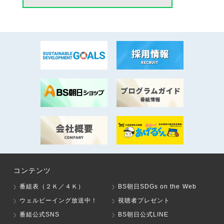
コンテンツ
番組表（２Ｋ／４Ｋ）
BS朝日SDGs on the Web
ウェルビーイング放送中！
視聴者プレゼント
番組公式SNS
BS朝日公式LINE