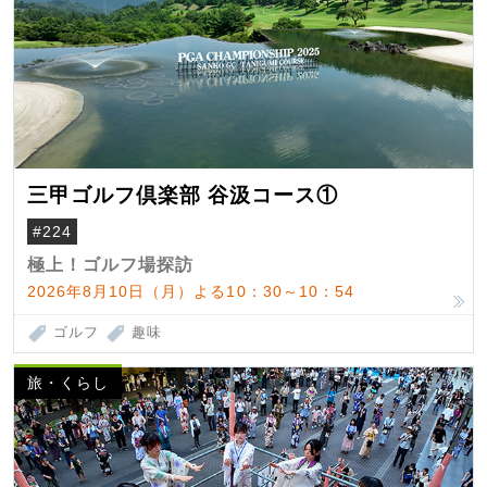
三甲ゴルフ倶楽部 谷汲コース①
#224
極上！ゴルフ場探訪
2026年8月10日（月）よる10：30～10：54
ゴルフ
趣味
旅・くらし