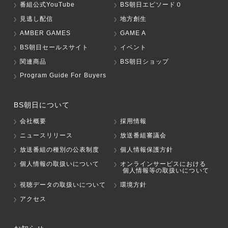
番組公式YouTube
BS朝日エピソード０
見逃し配信
地方創生
AMBER GAMES
GAME A
BS朝日セールスサイト
イベント
関連商品
BS朝日ショップ
Program Guide For Buyers
BS朝日について
会社概要
採用情報
ニュースリリース
放送番組審議会
放送番組の種別の公表制度
個人情報保護方針
個人情報の取扱いについて
オンラインサービスにおける
個人情報等の取扱いについて
視聴データの取扱いについて
環境方針
アクセス