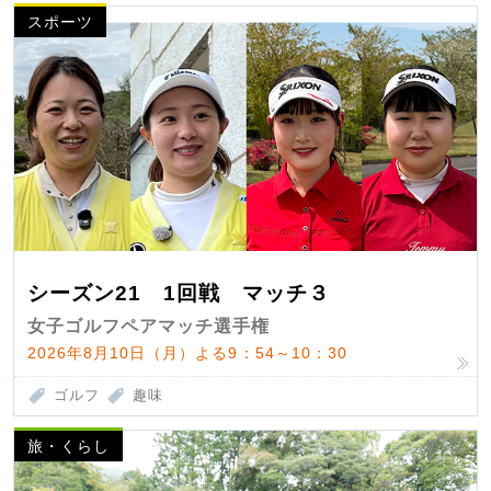
スポーツ
シーズン21 1回戦 マッチ３
女子ゴルフペアマッチ選手権
2026年8月10日（月）よる9：54～10：30
ゴルフ
趣味
旅・くらし