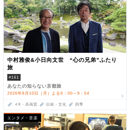
中村雅俊&小日向文世 “心の兄弟”ふたり
旅
#161
あなたの知らない京都旅
2026年8月10日（月）よる9：00～9：54
４K・高画質
伝統・文化
四季
エンタメ・音楽