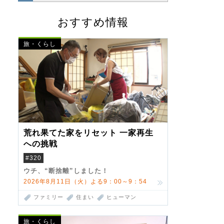
おすすめ情報
旅・くらし
荒れ果てた家をリセット 一家再生
への挑戦
#320
ウチ、“断捨離”しました！
2026年8月11日（火）よる9：00～9：54
ファミリー
住まい
ヒューマン
旅・くらし