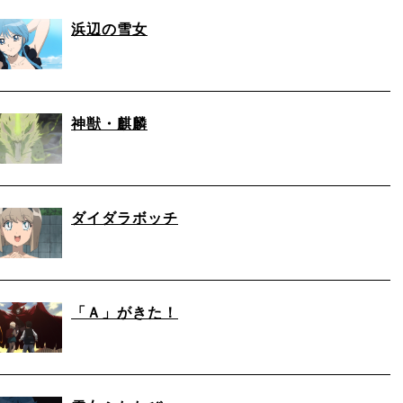
浜辺の雪女
神獣・麒麟
ダイダラボッチ
「Ａ」がきた！