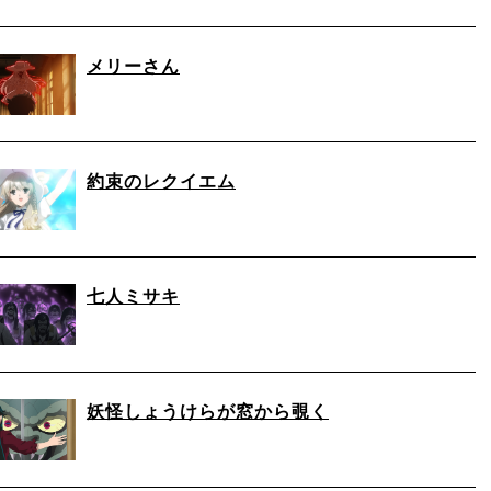
メリーさん
約束のレクイエム
七人ミサキ
妖怪しょうけらが窓から覗く