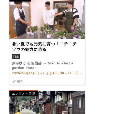
暑い夏でも元気に育つ！ニチニチ
ソウの魅力に迫る
#88
夢が咲く 有吉園芸 ～Road to start a
garden shop～
2026年8月11日（火）よる10：30～11：00
趣味
エンタメ・音楽