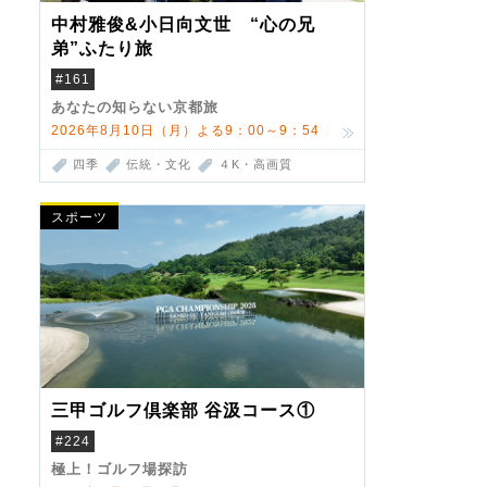
中村雅俊&小日向文世 “心の兄
弟”ふたり旅
#161
あなたの知らない京都旅
2026年8月10日（月）よる9：00～9：54
四季
伝統・文化
４K・高画質
スポーツ
三甲ゴルフ倶楽部 谷汲コース①
#224
極上！ゴルフ場探訪