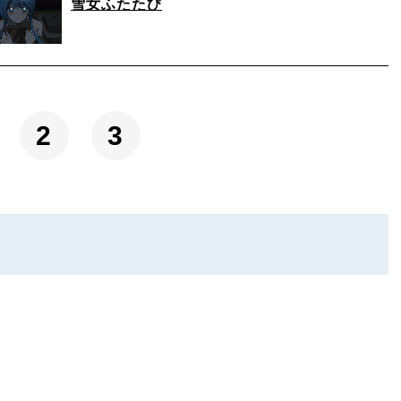
雪女ふたたび
2
3