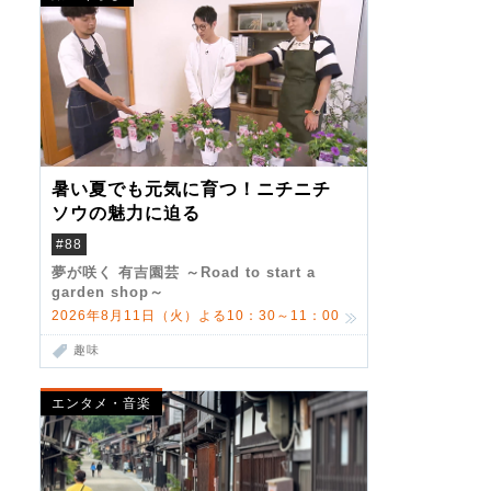
暑い夏でも元気に育つ！ニチニチ
ソウの魅力に迫る
#88
夢が咲く 有吉園芸 ～Road to start a
garden shop～
2026年8月11日（火）よる10：30～11：00
趣味
エンタメ・音楽