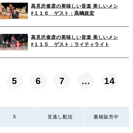
高見沢俊彦の美味しい音楽 美しいメシ
#１１６ ゲスト：髙嶋政宏
高見沢俊彦の美味しい音楽 美しいメシ
#１１５ ゲスト：ライティライト
5
6
7
…
14
X
見逃し配信
書籍販売中