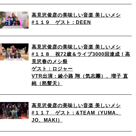
高見沢俊彦の美味しい音楽 美しいメシ
#１１９ ゲスト：DEEN
高見沢俊彦の美味しい音楽 美しいメシ
#１１８ 祝72歳＆ライブ3000回達成！高
見沢春のメシ祭
ゲスト：ロジャー
VTR出演：綾小路 翔（気志團）、増子 直
純（怒髪天）
高見沢俊彦の美味しい音楽 美しいメシ
#１１７ ゲスト：&TEAM（YUMA、
JO、MAKI）