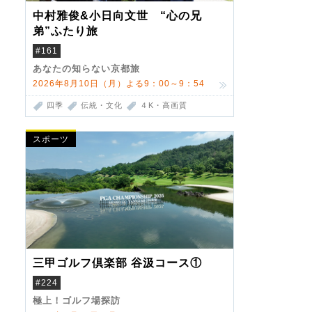
中村雅俊&小日向文世 “心の兄
弟”ふたり旅
#161
あなたの知らない京都旅
2026年8月10日（月）よる9：00～9：54
四季
伝統・文化
４K・高画質
スポーツ
三甲ゴルフ倶楽部 谷汲コース①
#224
極上！ゴルフ場探訪