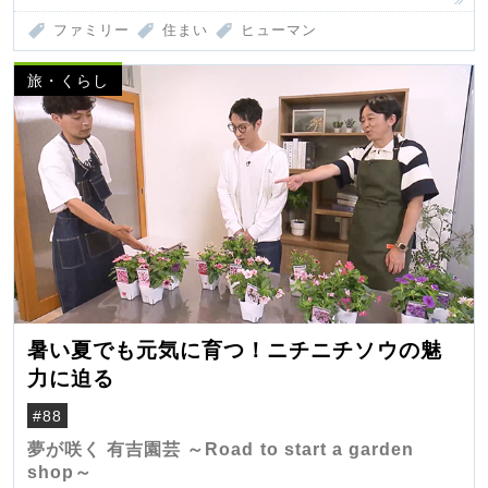
ファミリー
住まい
ヒューマン
旅・くらし
暑い夏でも元気に育つ！ニチニチソウの魅
力に迫る
#88
夢が咲く 有吉園芸 ～Road to start a garden
shop～