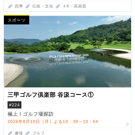
四季
伝統・文化
４K・高画質
スポーツ
三甲ゴルフ倶楽部 谷汲コース①
#224
極上！ゴルフ場探訪
2026年8月10日（月）よる10：30～10：54
趣味
ゴルフ