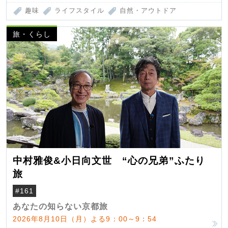
趣味
ライフスタイル
自然・アウトドア
旅・くらし
中村雅俊&小日向文世 “心の兄弟”ふたり
旅
#161
あなたの知らない京都旅
2026年8月10日（月）よる9：00～9：54