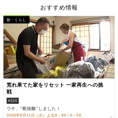
おすすめ情報
旅・くらし
荒れ果てた家をリセット 一家再生への挑
戦
#320
ウチ、“断捨離”しました！
2026年8月11日（火）よる9：00～9：54