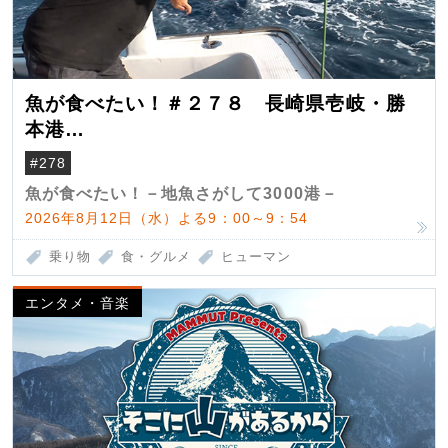
魚が食べたい！＃２７８ 長崎県壱岐・勝
本港
（クロマグロ）
#278
魚が食べたい！－地魚さがして3000港－
2026年8月12日（水）よる9：00～9：54
乗り物
食・グルメ
ヒューマン
エンタメ・音楽