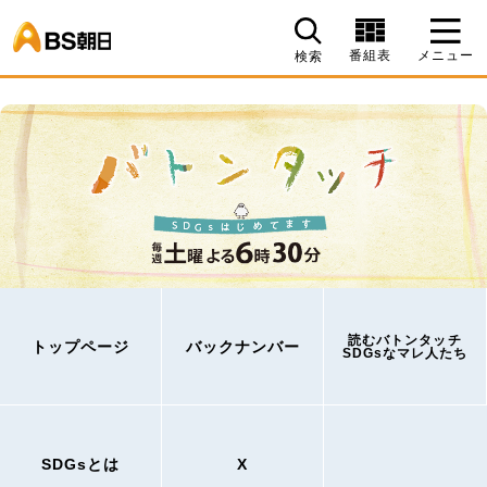
BS朝日
番組表
メニュー
検索
読むバトンタッチ
トップページ
バックナンバー
SDGsなマレ人たち
SDGsとは
X