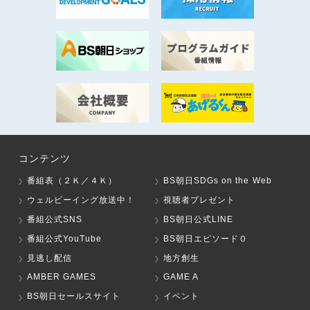
コンテンツ
番組表（２Ｋ／４Ｋ）
BS朝日SDGs on the Web
ウェルビーイング放送中！
視聴者プレゼント
番組公式SNS
BS朝日公式LINE
番組公式YouTube
BS朝日エピソード０
見逃し配信
地方創生
AMBER GAMES
GAME A
BS朝日セールスサイト
イベント