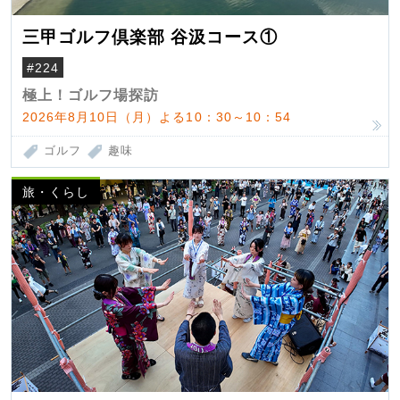
三甲ゴルフ倶楽部 谷汲コース①
#224
極上！ゴルフ場探訪
2026年8月10日（月）よる10：30～10：54
ゴルフ
趣味
旅・くらし