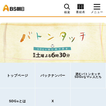
BS朝日
番組表
メニュー
検索
読むバトンタッチ
トップページ
バックナンバー
SDGsなマレ人たち
SDGsとは
X