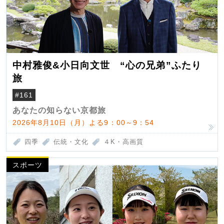
中村雅俊&小日向文世 “心の兄弟”ふたり
旅
#161
あなたの知らない京都旅
2026年8月10日（月）よる9：00～9：54
四季
伝統・文化
４K・高画質
スポーツ