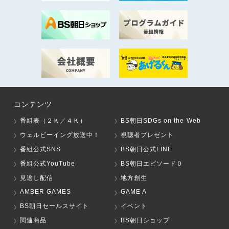
コンテンツ
番組表（２Ｋ／４Ｋ）
BS朝日SDGs on the Web
ウェルビーイング放送中！
視聴者プレゼント
番組公式SNS
BS朝日公式LINE
番組公式YouTube
BS朝日エピソード０
見逃し配信
地方創生
AMBER GAMES
GAME A
BS朝日セールスサイト
イベント
関連商品
BS朝日ショップ