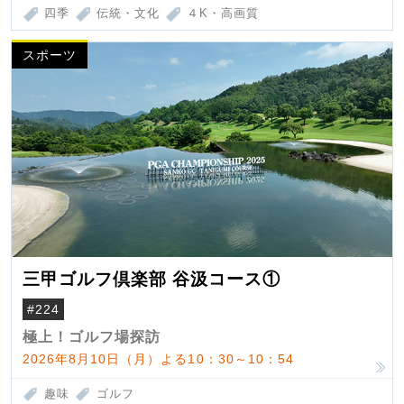
四季
伝統・文化
４K・高画質
スポーツ
三甲ゴルフ倶楽部 谷汲コース①
#224
極上！ゴルフ場探訪
2026年8月10日（月）よる10：30～10：54
趣味
ゴルフ