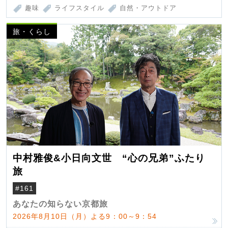
趣味
ライフスタイル
自然・アウトドア
旅・くらし
中村雅俊&小日向文世 “心の兄弟”ふたり
旅
#161
あなたの知らない京都旅
2026年8月10日（月）よる9：00～9：54