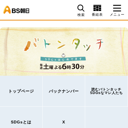
BS朝日
番組表
メニュー
検索
読むバトンタッチ
トップページ
バックナンバー
SDGsなマレ人たち
SDGsとは
X