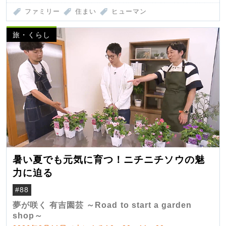
ファミリー
住まい
ヒューマン
旅・くらし
暑い夏でも元気に育つ！ニチニチソウの魅
力に迫る
#88
夢が咲く 有吉園芸 ～Road to start a garden
shop～