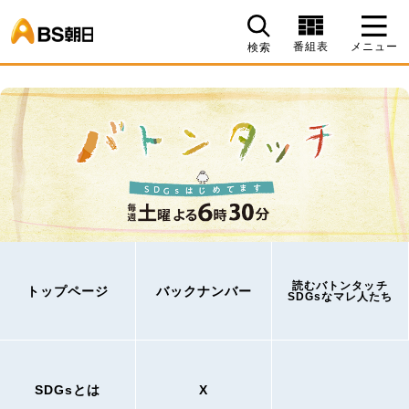
BS朝日
番組表
メニュー
検索
読むバトンタッチ
トップページ
バックナンバー
SDGsなマレ人たち
SDGsとは
X