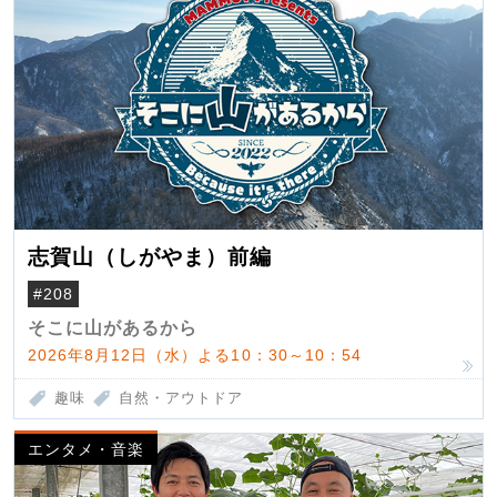
志賀山（しがやま）前編
#208
そこに山があるから
2026年8月12日（水）よる10：30～10：54
趣味
自然・アウトドア
エンタメ・音楽