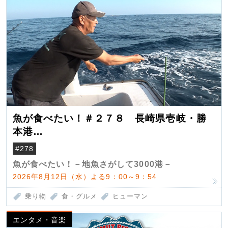
魚が食べたい！＃２７８ 長崎県壱岐・勝
本港
（クロマグロ）
#278
魚が食べたい！－地魚さがして3000港－
2026年8月12日（水）よる9：00～9：54
乗り物
食・グルメ
ヒューマン
エンタメ・音楽