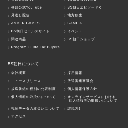
番組公式YouTube
BS朝日エピソード０
見逃し配信
地方創生
AMBER GAMES
GAME A
BS朝日セールスサイト
イベント
関連商品
BS朝日ショップ
Program Guide For Buyers
BS朝日について
会社概要
採用情報
ニュースリリース
放送番組審議会
放送番組の種別の公表制度
個人情報保護方針
個人情報の取扱いについて
オンラインサービスにおける
個人情報等の取扱いについて
視聴データの取扱いについて
環境方針
アクセス