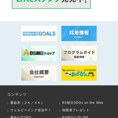
コンテンツ
番組表（２Ｋ／４Ｋ）
BS朝日SDGs on the Web
ウェルビーイング放送中！
視聴者プレゼント
番組公式SNS
BS朝日公式LINE