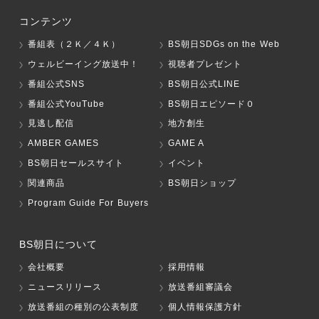
コンテンツ
番組表（２Ｋ／４Ｋ）
BS朝日SDGs on the Web
ウェルビーイング放送中！
視聴者プレゼント
番組公式SNS
BS朝日公式LINE
番組公式YouTube
BS朝日エピソード０
見逃し配信
地方創生
AMBER GAMES
GAME A
BS朝日セールスサイト
イベント
関連商品
BS朝日ショップ
Program Guide For Buyers
BS朝日について
会社概要
採用情報
ニュースリリース
放送番組審議会
放送番組の種別の公表制度
個人情報保護方針