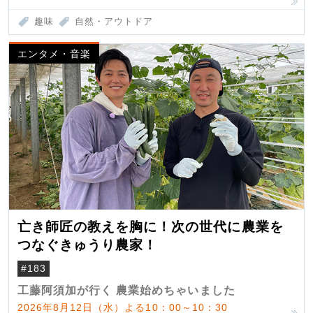
趣味
自然・アウトドア
エンタメ・音楽
亡き師匠の教えを胸に！次の世代に農業を
つなぐきゅうり農家！
#183
工藤阿須加が行く 農業始めちゃいました
2026年8月12日（水）よる10：00～10：30