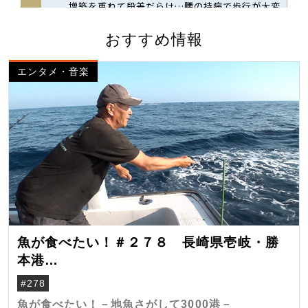
おすすめ情報
エンタメ・音楽
魚が食べたい！＃２７８ 長崎県壱岐・勝
本港
（クロマグロ）
#278
魚が食べたい！－地魚さがして3000港－