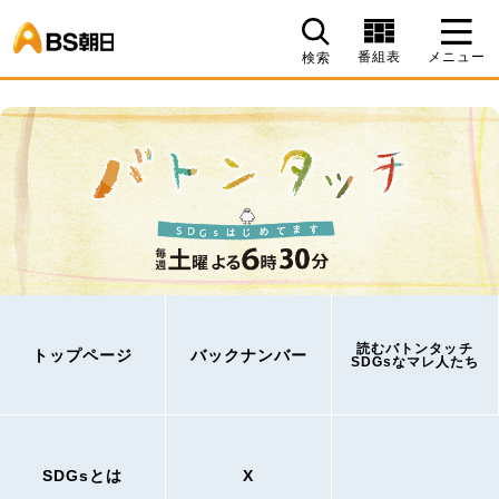
BS朝日
番組表
メニュー
検索
読むバトンタッチ
トップページ
バックナンバー
SDGsなマレ人たち
SDGsとは
X