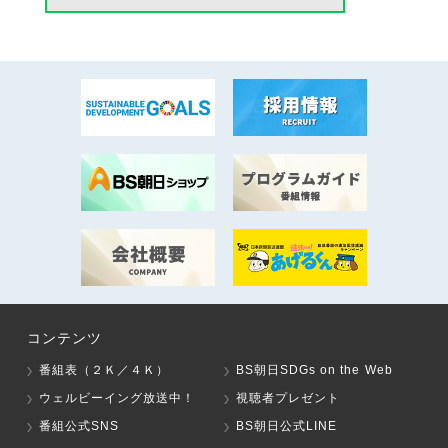
コンテンツ
番組表（２Ｋ／４Ｋ）
BS朝日SDGs on the Web
ウェルビーイング放送中！
視聴者プレゼント
番組公式SNS
BS朝日公式LINE