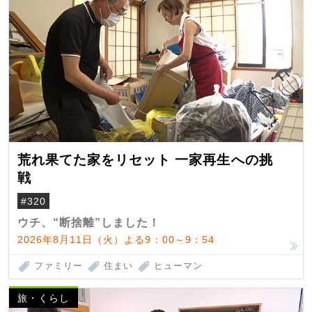
荒れ果てた家をリセット 一家再生への挑
戦
#320
ウチ、“断捨離”しました！
2026年8月11日（火）よる9：00～9：54
ファミリー
住まい
ヒューマン
旅・くらし