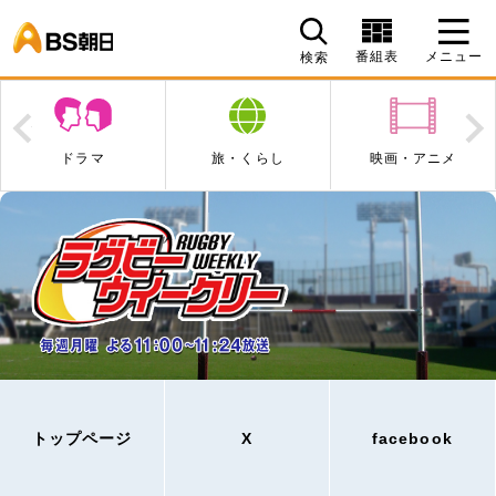
BS朝日
番組表
メニュー
検索
Prev
N
ドラマ
旅・くらし
映画・アニメ
トップページ
X
facebook