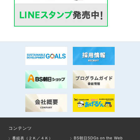
コンテンツ
番組表（２Ｋ／４Ｋ）
BS朝日SDGs on the Web