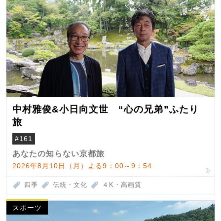
中村雅俊&小日向文世 “心の兄弟”ふたり
旅
#161
あなたの知らない京都旅
2026年8月10日（月）よる9：00～9：54
四季
伝統・文化
４K・高画質
スポーツ