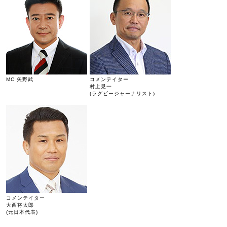
MC 矢野武
コメンテイター
村上晃一
(ラグビージャーナリスト)
コメンテイター
大西将太郎
(元日本代表)