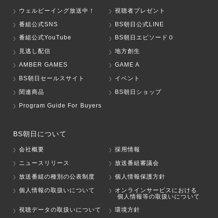
ウェルビーイング放送中！
視聴者プレゼント
番組公式SNS
BS朝日公式LINE
番組公式YouTube
BS朝日エピソード０
見逃し配信
地方創生
AMBER GAMES
GAME A
BS朝日セールスサイト
イベント
関連商品
BS朝日ショップ
Program Guide For Buyers
BS朝日について
会社概要
採用情報
ニュースリリース
放送番組審議会
放送番組の種別の公表制度
個人情報保護方針
個人情報の取扱いについて
オンラインサービスにおける
個人情報等の取扱いについて
視聴データの取扱いについて
環境方針