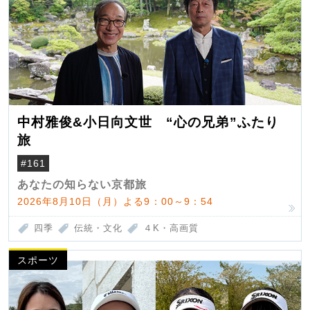
中村雅俊&小日向文世 “心の兄弟”ふたり
旅
#161
あなたの知らない京都旅
2026年8月10日（月）よる9：00～9：54
四季
伝統・文化
４K・高画質
スポーツ