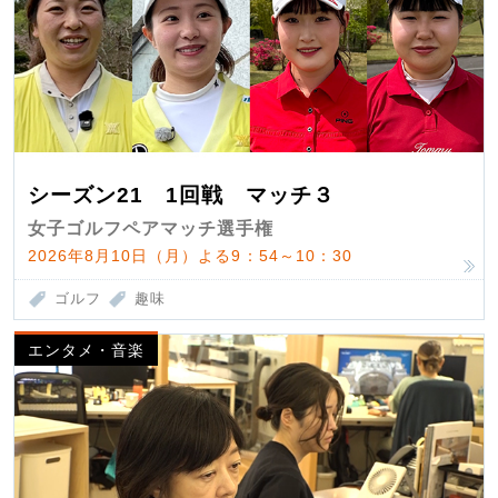
シーズン21 1回戦 マッチ３
女子ゴルフペアマッチ選手権
2026年8月10日（月）よる9：54～10：30
ゴルフ
趣味
エンタメ・音楽