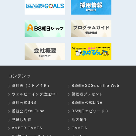
コンテンツ
番組表（２Ｋ／４Ｋ）
BS朝日SDGs on the Web
ウェルビーイング放送中！
視聴者プレゼント
番組公式SNS
BS朝日公式LINE
番組公式YouTube
BS朝日エピソード０
見逃し配信
地方創生
AMBER GAMES
GAME A