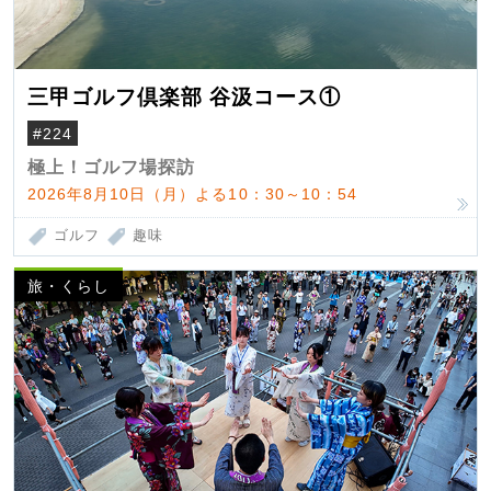
三甲ゴルフ倶楽部 谷汲コース①
#224
極上！ゴルフ場探訪
2026年8月10日（月）よる10：30～10：54
ゴルフ
趣味
旅・くらし