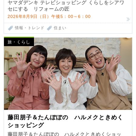
匠 第7弾
ヤマダデンキ テレビショッピング くらしをシアワ
セにする リフォームの匠
2026年8月9日（日）午後5：00～6：00
情報・トレンド
住まい
旅・くらし
藤田朋子＆たんぽぽの ハルメクときめく
ショッピング
藤田朋子＆たんぽぽの ハルメクときめくショッ