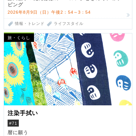
ピング
2026年8月9日（日）午後2：54～3：54
情報・トレンド
ライフスタイル
旅・くらし
注染手拭い
#71
暦に願う