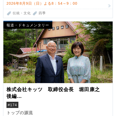
2026年8月9日（日）よる8：54～9：00
伝統・文化
四季
報道・ドキュメンタリー
株式会社キッツ 取締役会長 堀田康之
後編
米国駐在でも浮かんだ八ヶ岳 山小屋を営
#174
んだ父母
トップの源流