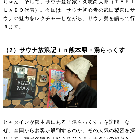
ちゃん、そして、サウナ愛好家・久志尚太郎（ＴＡＢＩ
ＬＡＢＯ代表）。今回は、サウナ初心者の武田梨奈にサ
ウナの魅力をレクチャーしながら、サウナ愛を語って行
きます。
（2）サウナ放浪記ｉｎ熊本県・湯らっくす
ヒャダインが熊本県にある「湯らっくす」を訪問。な
ぜ、全国からお客が殺到するのか、その人気の秘密を探
ります。施設名物の「ＭＡＤＭＡＸ」ボタンの秘密と