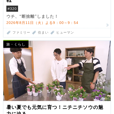
戦
#320
ウチ、“断捨離”しました！
2026年8月11日（火）よる9：00～9：54
ファミリー
住まい
ヒューマン
旅・くらし
暑い夏でも元気に育つ！ニチニチソウの魅
力に迫る