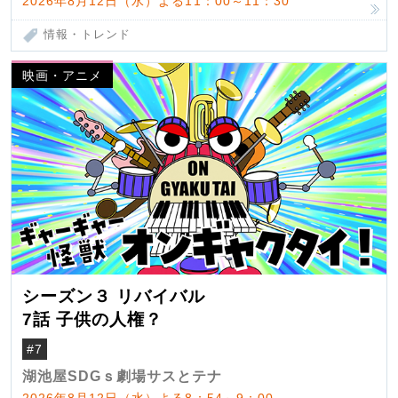
2026年8月12日（水）よる11：00～11：30
情報・トレンド
映画・アニメ
シーズン３ リバイバル
7話 子供の人権？
#7
湖池屋SDGｓ劇場サスとテナ
2026年8月12日（水）よる8：54～9：00