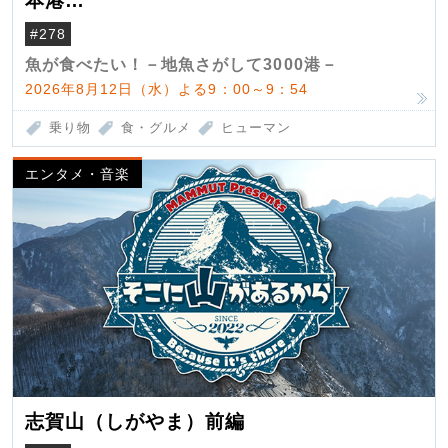
本港
（クロマグロ）
#278
魚が食べたい！－地魚さがして3000港－
2026年8月12日（水）よる9：00～9：54
乗り物
食・グルメ
ヒューマン
エンタメ・音楽
志賀山（しがやま）前編