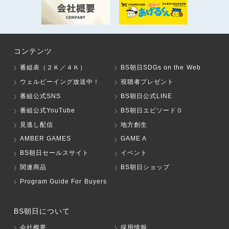
コンテンツ
番組表（２Ｋ／４Ｋ）
BS朝日SDGs on the Web
ウェルビーイング放送中！
視聴者プレゼント
番組公式SNS
BS朝日公式LINE
番組公式YouTube
BS朝日エピソード０
見逃し配信
地方創生
AMBER GAMES
GAME A
BS朝日セールスサイト
イベント
関連商品
BS朝日ショップ
Program Guide For Buyers
BS朝日について
会社概要
採用情報