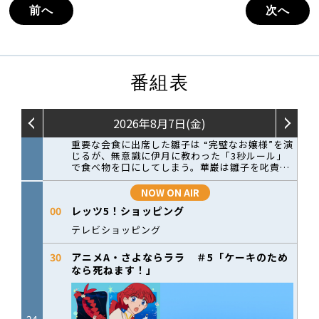
前へ
次へ
番組表