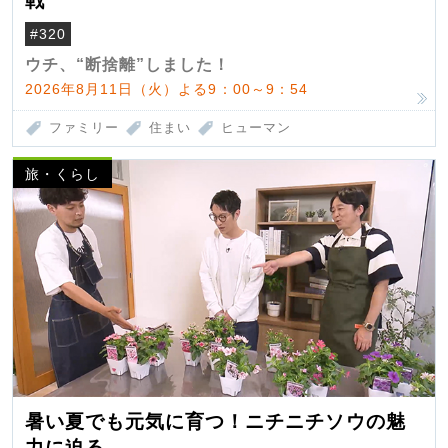
戦
#320
ウチ、“断捨離”しました！
2026年8月11日（火）よる9：00～9：54
ファミリー
住まい
ヒューマン
旅・くらし
暑い夏でも元気に育つ！ニチニチソウの魅
力に迫る