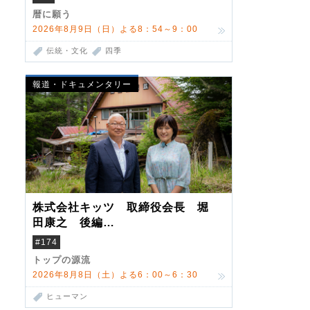
暦に願う
2026年8月9日（日）よる8：54～9：00
伝統・文化
四季
報道・ドキュメンタリー
株式会社キッツ 取締役会長 堀
田康之 後編
米国駐在でも浮かんだ八ヶ岳 山
#174
小屋を営んだ父母
トップの源流
2026年8月8日（土）よる6：00～6：30
ヒューマン