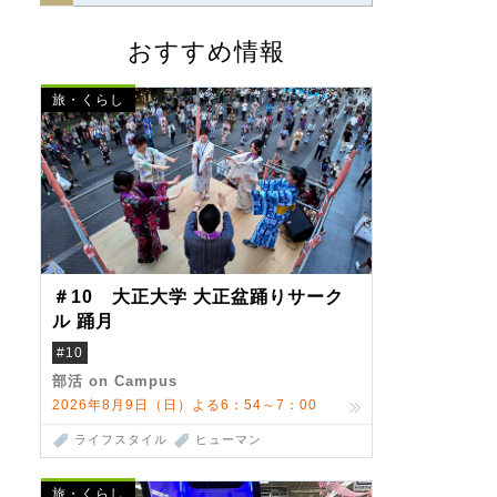
おすすめ情報
旅・くらし
＃10 大正大学 大正盆踊りサーク
ル 踊月
#10
部活 on Campus
2026年8月9日（日）よる6：54～7：00
ライフスタイル
ヒューマン
旅・くらし