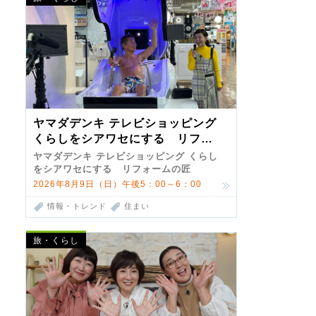
ヤマダデンキ テレビショッピング
くらしをシアワセにする リフォ
ームの匠 第7弾
ヤマダデンキ テレビショッピング くらし
をシアワセにする リフォームの匠
2026年8月9日（日）午後5：00～6：00
情報・トレンド
住まい
旅・くらし