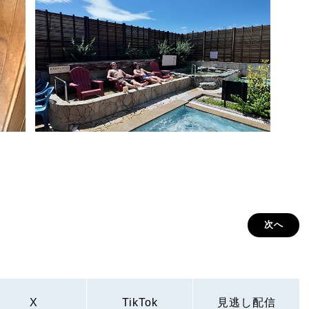
次へ
X
TikTok
見逃し配信