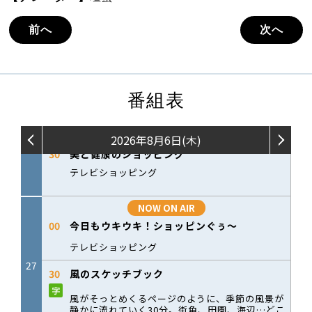
前へ
次へ
番組表