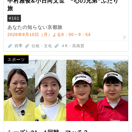
中村雅俊&小日向文世 “心の兄弟”ふたり
旅
#161
あなたの知らない京都旅
2026年8月10日（月）よる9：00～9：54
四季
伝統・文化
４K・高画質
スポーツ