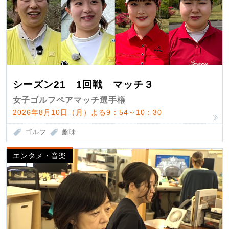
シーズン21 1回戦 マッチ３
女子ゴルフペアマッチ選手権
2026年8月10日（月）よる9：54～10：30
ゴルフ
趣味
エンタメ・音楽