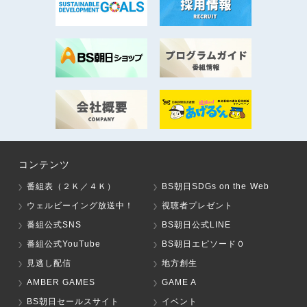
コンテンツ
番組表（２Ｋ／４Ｋ）
BS朝日SDGs on the Web
ウェルビーイング放送中！
視聴者プレゼント
番組公式SNS
BS朝日公式LINE
番組公式YouTube
BS朝日エピソード０
見逃し配信
地方創生
AMBER GAMES
GAME A
BS朝日セールスサイト
イベント