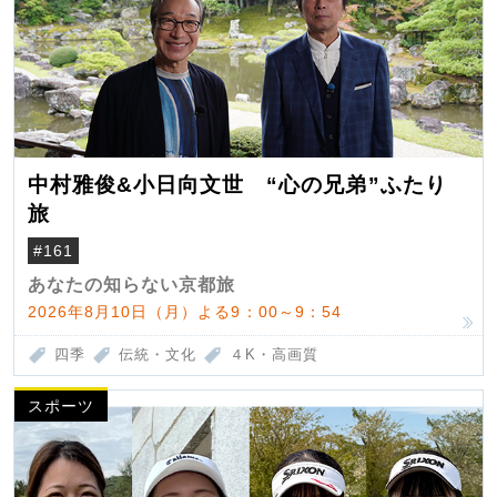
中村雅俊&小日向文世 “心の兄弟”ふたり
旅
#161
あなたの知らない京都旅
2026年8月10日（月）よる9：00～9：54
四季
伝統・文化
４K・高画質
スポーツ