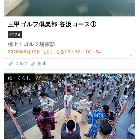
三甲ゴルフ倶楽部 谷汲コース①
#224
極上！ゴルフ場探訪
2026年8月10日（月）よる10：30～10：54
ゴルフ
趣味
旅・くらし