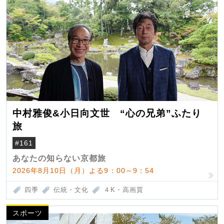
中村雅俊&小日向文世 “心の兄弟”ふたり
旅
#161
あなたの知らない京都旅
2026年8月10日（月）よる9：00～9：54
四季
伝統・文化
４K・高画質
スポーツ