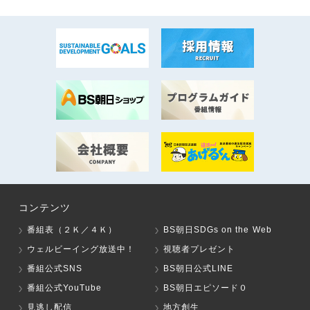
コンテンツ
番組表（２Ｋ／４Ｋ）
BS朝日SDGs on the Web
ウェルビーイング放送中！
視聴者プレゼント
番組公式SNS
BS朝日公式LINE
番組公式YouTube
BS朝日エピソード０
見逃し配信
地方創生