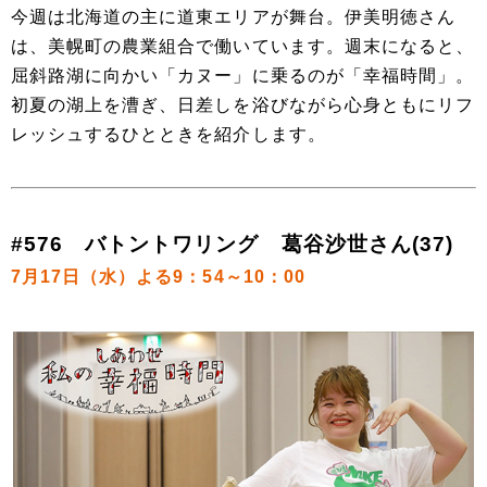
今週は北海道の主に道東エリアが舞台。伊美明徳さん
は、美幌町の農業組合で働いています。週末になると、
屈斜路湖に向かい「カヌー」に乗るのが「幸福時間」。
初夏の湖上を漕ぎ、日差しを浴びながら心身ともにリフ
レッシュするひとときを紹介します。
#576 バトントワリング 葛谷沙世さん(37)
7月17日（水）よる9：54～10：00