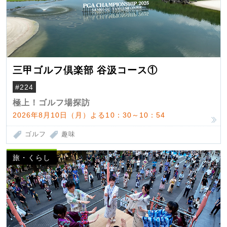
三甲ゴルフ倶楽部 谷汲コース①
#224
極上！ゴルフ場探訪
2026年8月10日（月）よる10：30～10：54
ゴルフ
趣味
旅・くらし