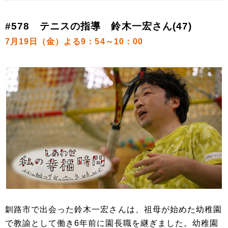
#578 テニスの指導 鈴木一宏さん(47)
7月19日（金）よる9：54～10：00
釧路市で出会った鈴木一宏さんは、祖母が始めた幼稚園
で教諭として働き6年前に園長職を継ぎました。幼稚園