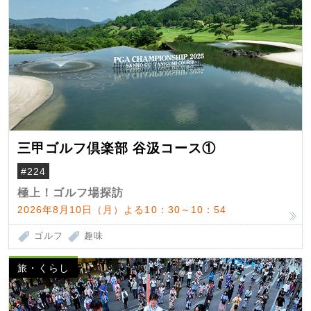
三甲ゴルフ倶楽部 谷汲コース①
#224
極上！ゴルフ場探訪
2026年8月10日（月）よる10：30～10：54
ゴルフ
趣味
旅・くらし