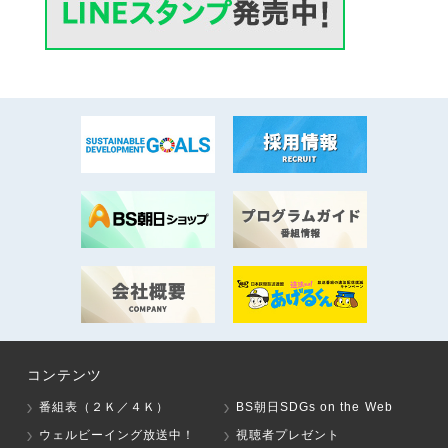
コンテンツ
番組表（２Ｋ／４Ｋ）
BS朝日SDGs on the Web
ウェルビーイング放送中！
視聴者プレゼント