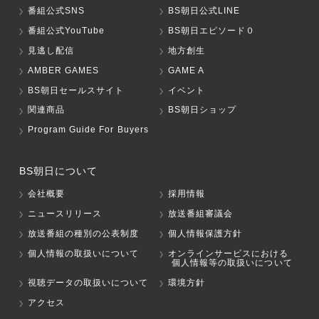
番組公式SNS
BS朝日公式LINE
番組公式YouTube
BS朝日エピソード０
見逃し配信
地方創生
AMBER GAMES
GAME A
BS朝日セールスサイト
イベント
関連商品
BS朝日ショップ
Program Guide For Buyers
BS朝日について
会社概要
採用情報
ニュースリリース
放送番組審議会
放送番組の種別の公表制度
個人情報保護方針
個人情報の取扱いについて
オンラインサービスにおける
個人情報等の取扱いについて
視聴データの取扱いについて
環境方針
アクセス