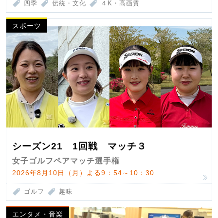
四季
伝統・文化
４K・高画質
スポーツ
シーズン21 1回戦 マッチ３
女子ゴルフペアマッチ選手権
2026年8月10日（月）よる9：54～10：30
ゴルフ
趣味
エンタメ・音楽