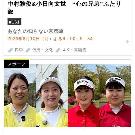
中村雅俊&小日向文世 “心の兄弟”ふたり
旅
#161
あなたの知らない京都旅
2026年8月10日（月）よる9：00～9：54
四季
伝統・文化
４K・高画質
スポーツ