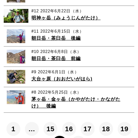
#12
2022年6月22日（水）
明神ヶ岳（みょうじんがたけ）
#11
2022年6月15日（水）
朝日岳・茶臼岳 後編
#10
2022年6月8日（水）
朝日岳・茶臼岳 前編
#9
2022年6月1日（水）
大台ヶ原（おおだいがはら)
#8
2022年5月25日（水）
茅ヶ岳・金ヶ岳（かやがたけ・かながた
け） 後編
1
…
15
16
17
18
19