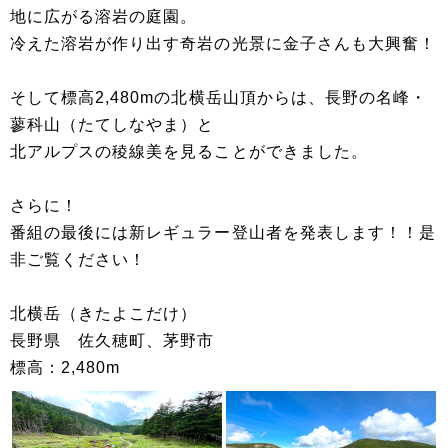
地に広がる溶岩の庭園。
冷えた溶岩が作り出す奇岩の光景に金子さんも大興奮！
そして標高2,480mの北横岳山頂からは、長野の名峰・
蓼科山（たてしなやま）と
北アルプスの稜線美を見ることができました。
さらに！
番組の最後には新レギュラー登山者を発表します！！是
非ご覧ください！
北横岳（きたよこだけ）
長野県 佐久穂町、茅野市
標高：2,480m