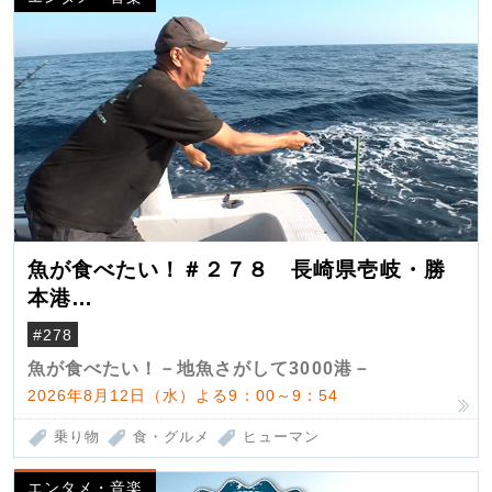
魚が食べたい！＃２７８ 長崎県壱岐・勝
本港
（クロマグロ）
#278
魚が食べたい！－地魚さがして3000港－
2026年8月12日（水）よる9：00～9：54
乗り物
食・グルメ
ヒューマン
エンタメ・音楽