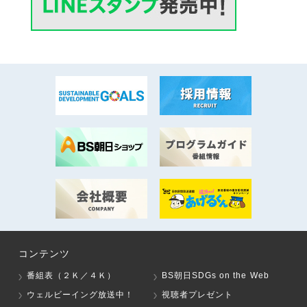
コンテンツ
番組表（２Ｋ／４Ｋ）
BS朝日SDGs on the Web
ウェルビーイング放送中！
視聴者プレゼント