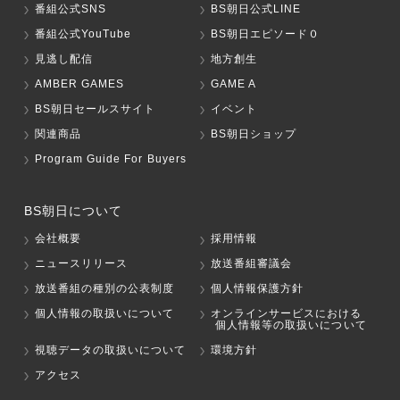
番組公式SNS
BS朝日公式LINE
番組公式YouTube
BS朝日エピソード０
見逃し配信
地方創生
AMBER GAMES
GAME A
BS朝日セールスサイト
イベント
関連商品
BS朝日ショップ
Program Guide For Buyers
BS朝日について
会社概要
採用情報
ニュースリリース
放送番組審議会
放送番組の種別の公表制度
個人情報保護方針
個人情報の取扱いについて
オンラインサービスにおける
個人情報等の取扱いについて
視聴データの取扱いについて
環境方針
アクセス