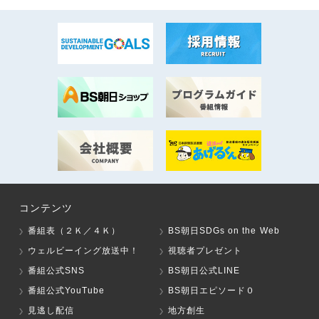
コンテンツ
番組表（２Ｋ／４Ｋ）
BS朝日SDGs on the Web
ウェルビーイング放送中！
視聴者プレゼント
番組公式SNS
BS朝日公式LINE
番組公式YouTube
BS朝日エピソード０
見逃し配信
地方創生