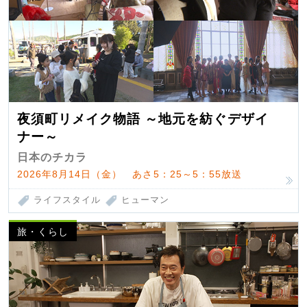
夜須町リメイク物語 ～地元を紡ぐデザイ
ナー～
日本のチカラ
2026年8月14日（金） あさ5：25～5：55放送
ライフスタイル
ヒューマン
旅・くらし