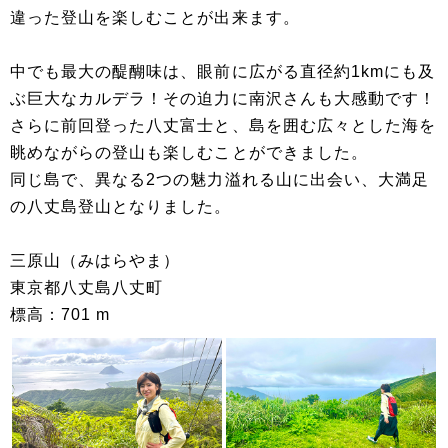
違った登山を楽しむことが出来ます。
中でも最大の醍醐味は、眼前に広がる直径約1kmにも及
ぶ巨大なカルデラ！その迫力に南沢さんも大感動です！
さらに前回登った八丈富士と、島を囲む広々とした海を
眺めながらの登山も楽しむことができました。
同じ島で、異なる2つの魅力溢れる山に出会い、大満足
の八丈島登山となりました。
三原山（みはらやま）
東京都八丈島八丈町
標高：701 m