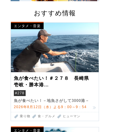
おすすめ情報
エンタメ・音楽
魚が食べたい！＃２７８ 長崎県
壱岐・勝本港
（クロマグロ）
#278
魚が食べたい！－地魚さがして3000港－
2026年8月12日（水）よる9：00～9：54
乗り物
食・グルメ
ヒューマン
エンタメ・音楽