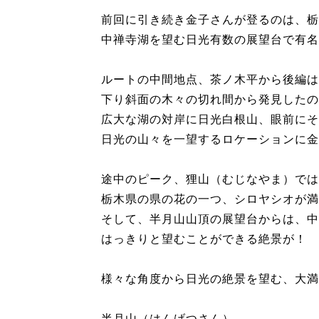
前回に引き続き金子さんが登るのは、栃
中禅寺湖を望む日光有数の展望台で有名
ルートの中間地点、茶ノ木平から後編は
下り斜面の木々の切れ間から発見したの
広大な湖の対岸に日光白根山、眼前にそ
日光の山々を一望するロケーションに金
途中のピーク、狸山（むじなやま）では
栃木県の県の花の一つ、シロヤシオが満
そして、半月山山頂の展望台からは、中
はっきりと望むことができる絶景が！
様々な角度から日光の絶景を望む、大満
半月山（はんげつさん）