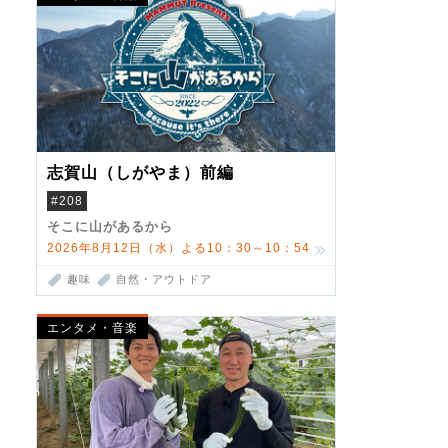
志賀山（しがやま）前編
#208
そこに山があるから
2026年8月12日（水）よる10：30～10：54
趣味
自然・アウトドア
エンタメ・音楽