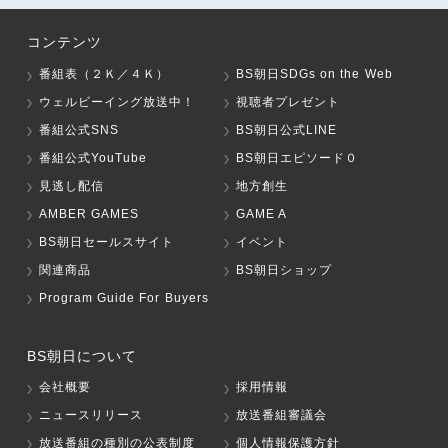
コンテンツ
番組表（２Ｋ／４Ｋ）
BS朝日SDGs on the Web
ウェルビーイング放送中！
視聴者プレゼント
番組公式SNS
BS朝日公式LINE
番組公式YouTube
BS朝日エピソード０
見逃し配信
地方創生
AMBER GAMES
GAME A
BS朝日セールスサイト
イベント
関連商品
BS朝日ショップ
Program Guide For Buyers
BS朝日について
会社概要
採用情報
ニュースリリース
放送番組審議会
放送番組の種別の公表制度
個人情報保護方針