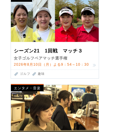
シーズン21 1回戦 マッチ３
女子ゴルフペアマッチ選手権
2026年8月10日（月）よる9：54～10：30
ゴルフ
趣味
エンタメ・音楽