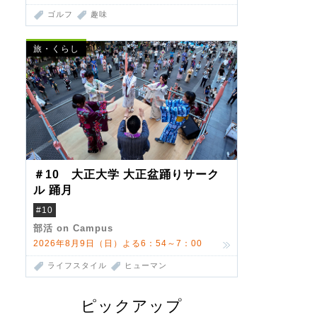
ゴルフ
趣味
旅・くらし
＃10 大正大学 大正盆踊りサーク
ル 踊月
#10
部活 on Campus
2026年8月9日（日）よる6：54～7：00
ライフスタイル
ヒューマン
ピックアップ