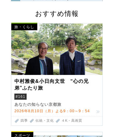
おすすめ情報
旅・くらし
中村雅俊&小日向文世 “心の兄
弟”ふたり旅
#161
あなたの知らない京都旅
2026年8月10日（月）よる9：00～9：54
四季
伝統・文化
４K・高画質
スポーツ