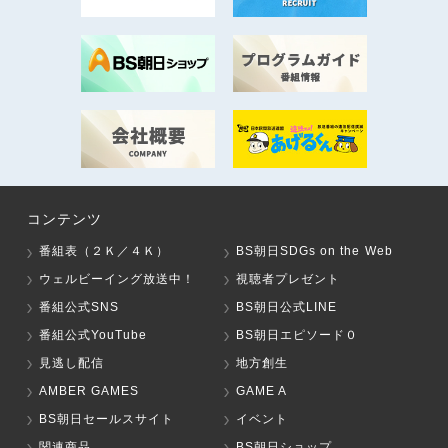
コンテンツ
番組表（２Ｋ／４Ｋ）
BS朝日SDGs on the Web
ウェルビーイング放送中！
視聴者プレゼント
番組公式SNS
BS朝日公式LINE
番組公式YouTube
BS朝日エピソード０
見逃し配信
地方創生
AMBER GAMES
GAME A
BS朝日セールスサイト
イベント
関連商品
BS朝日ショップ