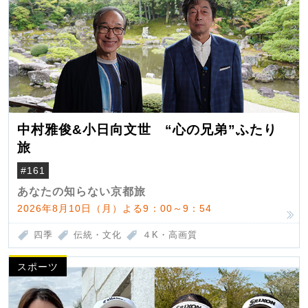
中村雅俊&小日向文世 “心の兄弟”ふたり
旅
#161
あなたの知らない京都旅
2026年8月10日（月）よる9：00～9：54
四季
伝統・文化
４K・高画質
スポーツ