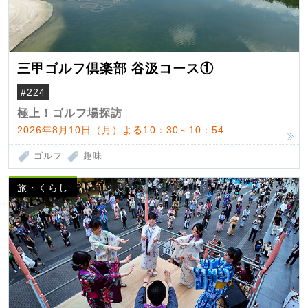
三甲ゴルフ倶楽部 谷汲コース①
#224
極上！ゴルフ場探訪
2026年8月10日（月）よる10：30～10：54
ゴルフ
趣味
旅・くらし