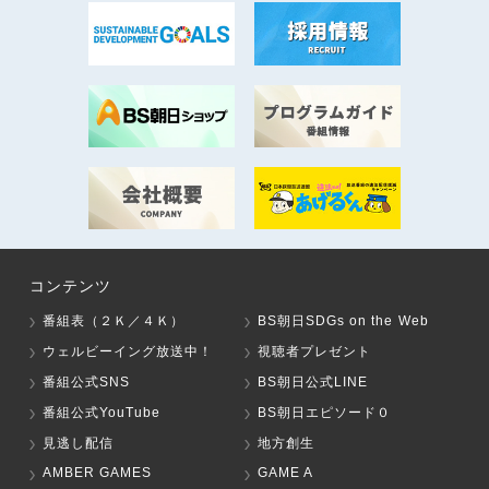
コンテンツ
番組表（２Ｋ／４Ｋ）
BS朝日SDGs on the Web
ウェルビーイング放送中！
視聴者プレゼント
番組公式SNS
BS朝日公式LINE
番組公式YouTube
BS朝日エピソード０
見逃し配信
地方創生
AMBER GAMES
GAME A