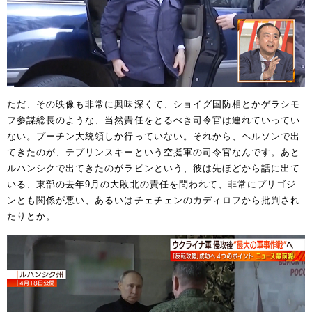
ただ、その映像も非常に興味深くて、ショイグ国防相とかゲラシモ
フ参謀総長のような、当然責任をとるべき司令官は連れていってい
ない。プーチン大統領しか行っていない。それから、ヘルソンで出
てきたのが、テプリンスキーという空挺軍の司令官なんです。あと
ルハンシクで出てきたのがラピンという、彼は先ほどから話に出て
いる、東部の去年9月の大敗北の責任を問われて、非常にプリゴジ
ンとも関係が悪い、あるいはチェチェンのカディロフから批判され
たりとか。