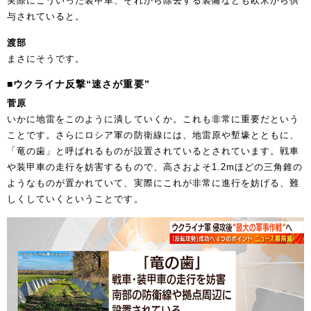
実際にこういった装甲車、それから除去する装備なども欧米から供
与されていると。
渡部
まさにそうです。
■ウクライナ反撃“速さが重要”
菅原
いかに地雷をこのように潰していくか。これも非常に重要だという
ことです。さらにロシア軍の防衛線には、地雷原や塹壕とともに、
「竜の歯」と呼ばれるものが設置されているとされています。戦車
や装甲車の走行を妨害するもので、高さおよそ1.2mほどの三角錐の
ようなものが置かれていて、実際にこれが非常に進行を妨げる、難
しくしていくということです。