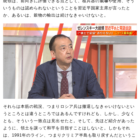
統領は、前向きに評価できる点として、核兵器の威嚇や使用、そう
いうものは認められないということを習近平国家主席が言ったと
か、あるいは、穀物の輸出は続けなきゃいけないと。
それらは本筋の戦況、つまりロシア兵は撤退しなきゃいけないとい
うところとは違うところではあるんですけれども、しかし、少なく
とも、そういう一致点は見出せたと。そして、先ほど紹介があった
ように、領土を譲って和平を目指すことはしないと。しかもそれ
は、1991年のライン、つまりクリミア半島も取り戻すんだというこ