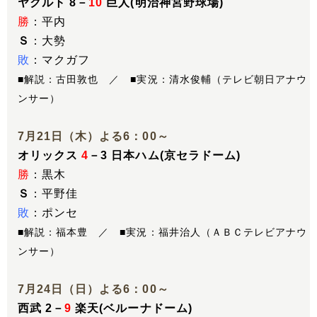
ヤクルト 8－
10
巨人(明治神宮野球場)
勝
：平内
Ｓ
：大勢
敗
：マクガフ
■解説：古田敦也 ／ ■実況：清水俊輔（テレビ朝日アナウ
ンサー）
7月21日（木）よる6：00～
オリックス
4
－3 日本ハム(京セラドーム)
勝
：黒木
Ｓ
：平野佳
敗
：ポンセ
■解説：福本豊 ／ ■実況：福井治人（ＡＢＣテレビアナウ
ンサー）
7月24日（日）よる6：00～
西武 2－
9
楽天(ベルーナドーム)