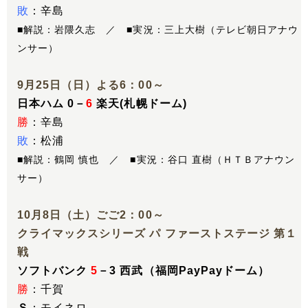
敗
：辛島
■解説：岩隈久志 ／ ■実況：三上大樹（テレビ朝日アナウ
ンサー）
9月25日（日）よる6：00～
日本ハム 0－
6
楽天(札幌ドーム)
勝
：辛島
敗
：松浦
■解説：鶴岡 慎也 ／ ■実況：谷口 直樹（ＨＴＢアナウン
サー）
10月8日（土）ごご2：00～
クライマックスシリーズ パ ファーストステージ 第１
戦
ソフトバンク
5
－3 西武（福岡PayPayドーム）
勝
：千賀
Ｓ
：モイネロ