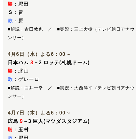
勝
：堀田
Ｓ
：畠
敗
：原
■解説：古田敦也 ／ ■実況：三上大樹（テレビ朝日アナウ
ンサー）
4月6日（水）よる6：00～
日本ハム
3
－2 ロッテ(札幌ドーム)
勝
：北山
敗
：ゲレーロ
■解説：白井一幸 ／ ■実況：大西洋平（テレビ朝日アナウ
ンサー）
4月7日（木）よる6：00～
広島
9
－3 巨人(マツダスタジアム)
勝
：玉村
敗
：堀田