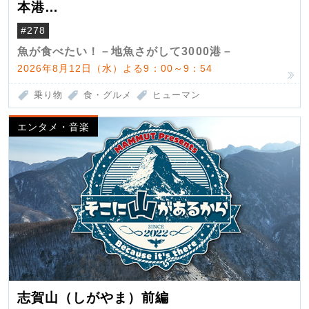
本港
（クロマグロ）
#278
魚が食べたい！－地魚さがして3000港－
2026年8月12日（水）よる9：00～9：54
乗り物
食・グルメ
ヒューマン
エンタメ・音楽
志賀山（しがやま）前編