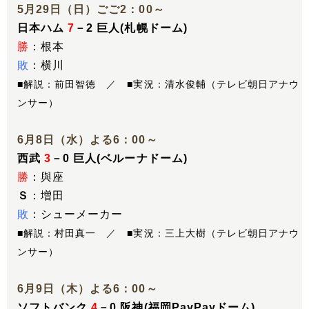
5月29日（日）ごご2：00～
日本ハム
7
－2 巨人(札幌ドーム)
勝
：根本
敗
：横川
■解説：前田智徳 ／ ■実況：清水俊輔（テレビ朝日アナウ
ンサー）
6月8日（水）よる6：00～
西武
3
－0 巨人(ベルーナドーム)
勝
：與座
Ｓ
：増田
敗
：シューメーカー
■解説：村田真一 ／ ■実況：三上大樹（テレビ朝日アナウ
ンサー）
6月9日（木）よる6：00～
ソフトバンク
4
－0 阪神(福岡PayPayドーム)