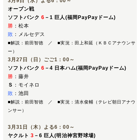
3月9日（水）よる6：00～
オープン戦
ソフトバンク
6
－1 巨人(福岡PayPayドーム)
勝
：松本
敗
：メルセデス
■解説：前田智徳 ／ ■実況：田上和延（ＫＢＣアナウンサ
ー）
3月27日（日）ごご1：00～
ソフトバンク
6
－4 日本ハム(福岡PayPayドーム)
勝
：藤井
Ｓ
：モイネロ
敗
：池田
■解説：前田智徳 ／ ■実況：清水俊輔（テレビ朝日アナウ
ンサー）
3月31日（木）よる6：00～
ヤクルト
3
－6 巨人(明治神宮野球場)