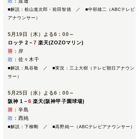
敗
：渡邉
■解説：桧山進次郎・前田智徳 ／ ■中邨雄二（ABCテレビ
アナウンサー）
5月19日（木）よる6：00～
ロッテ 2－
7
楽天(ZOZOマリン)
勝
：岸
敗
：佐々木千
■解説：鳥谷敬 ／ ■実況：三上大樹（テレビ朝日アナウン
サー）
5月25日（水）よる6：00～
阪神 1－
6
楽天(阪神甲子園球場)
勝
：辛島
敗
：西純
■解説：下柳剛 ／ ■高野純一（ABCテレビアナウンサー）