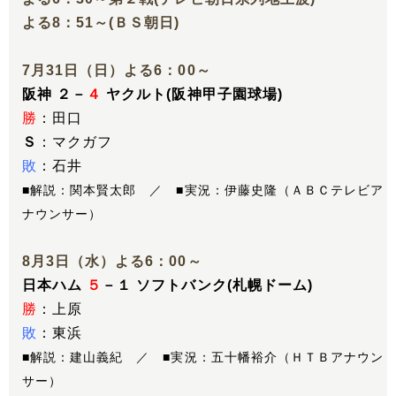
よる8：51～(ＢＳ朝日)
7月31日（日）よる6：00～
阪神 ２－
４
ヤクルト(阪神甲子園球場)
勝
：田口
Ｓ
：マクガフ
敗
：石井
■解説：関本賢太郎 ／ ■実況：伊藤史隆（ＡＢＣテレビア
ナウンサー）
8月3日（水）よる6：00～
日本ハム
５
－１ ソフトバンク(札幌ドーム)
勝
：上原
敗
：東浜
■解説：建山義紀 ／ ■実況：五十幡裕介（ＨＴＢアナウン
サー）