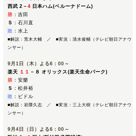
西武 2－
4
日本ハム(ベルーナドーム)
勝
：吉田
Ｓ
：石川直
敗
：水上
■解説：荒木大輔 ／ ■実況：清水俊輔（テレビ朝日アナウ
ンサー）
9月1日（木）よる6：00～
楽天
１１
－８ オリックス(楽天生命パーク)
勝
：安樂
Ｓ
：松井裕
敗
：ビドル
■解説：岩隈久志 ／ ■実況：三上大樹（テレビ朝日アナウ
ンサー）
9月4日（日）よる6：00～