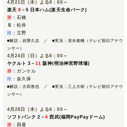
4月21日（木）よる6：00～
楽天
8
－5 日本ハム(楽天生命パーク)
勝
：石橋
Ｓ
：松井
敗
：立野
■解説：岩隈久志 ／ ■実況：清水俊輔（テレビ朝日アナウ
ンサー）
4月24日（日）よる6：00～
ヤクルト 3－
11
阪神(明治神宮野球場)
勝
：ガンケル
敗
：金久保
■解説：古田敦也 ／ ■実況：三上大樹（テレビ朝日アナウ
ンサー）
4月28日（木）よる6：00～
ソフトバンク 2－
4
西武(福岡PayPayドーム)
勝
：與座