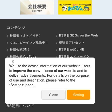
コンテンツ
番組表（２Ｋ／４Ｋ）
BS朝日SDGs on the Web
ウェルビーイング放送中！
視聴者プレゼント
番組公式SNS
BS朝日公式LINE
番組公式YouTube
BS朝日エピソード０
見逃し配信
地方創生
AMBER GAMES
GAME A
BS朝日セールスサイト
イベント
関連商品
BS朝日ショップ
Program Guide For Buyers
BS朝日について