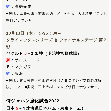
敗
：高橋光成
■解説：工藤公康・前田智徳 ／ ■実況：大西洋平（テレビ
朝日アナウンサー）
10月13日（木）よる6：00～
クライマックスシリーズ セ ファイナルステージ 第２
戦
ヤクルト
5
－3 阪神（明治神宮野球場）
勝
：サイスニード
Ｓ
：マクガフ
敗
：藤浪
■解説：古田敦也・桧山進次郎（ＡＢＣテレビプロ野球解
説） ／ ■実況：三上大樹（テレビ朝日アナウンサー）
侍ジャパン強化試合2022
日本
5
－4 北海道日本ハム（東京ドーム）