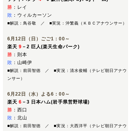
勝
：レイ
敗
：ウィルカーソン
■解説：鳥谷敬 ／ ■実況：沖繁義（ＫＢＣアナウンサー）
6月12日（日）ごご1：00～
楽天
9
－2 巨人(楽天生命パーク)
勝
：則本
敗
：山崎伊
■解説：前田智徳 ／ ■実況：清水俊輔（テレビ朝日アナウ
ンサー）
6月22日（水）よる6：00～
楽天
6
－3 日本ハム(岩手県営野球場)
勝
：西口
敗
：北山
■解説：前田智徳 ／ ■実況：大西洋平（テレビ朝日アナウ