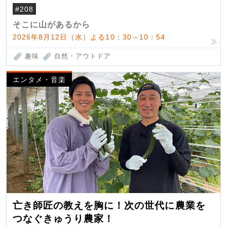
#208
そこに山があるから
2026年8月12日（水）よる10：30～10：54
趣味
自然・アウトドア
エンタメ・音楽
亡き師匠の教えを胸に！次の世代に農業を
つなぐきゅうり農家！