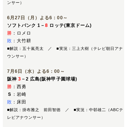
ンサー）
6月27日（月）よる6：00～
ソフトバンク 1－
8
ロッテ(東京ドーム)
勝
：ロメロ
敗
：大竹耕
■解説：五十嵐亮太 ／ ■実況：三上大樹（テレビ朝日アナ
ウンサー）
7月6日（水）よる6：00～
阪神
3
－2 広島(阪神甲子園球場)
勝
：西勇
Ｓ
：岩崎
敗
：床田
■解説：掛布雅之 前田智徳 ／ ■実況：中邨雄二（ABCテ
レビアナウンサー）