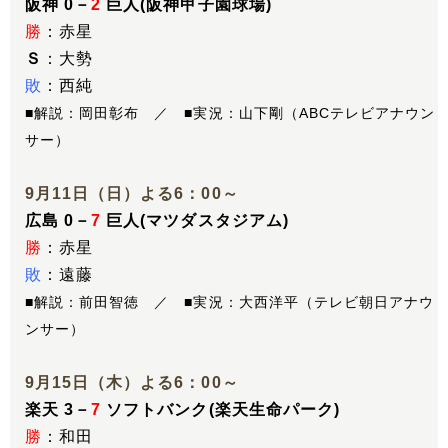
阪神 0－
2
巨人(阪神甲子園球場)
勝
：赤星
Ｓ
：大勢
敗
：西純
■解説：岡田彰布 ／ ■実況：山下剛（ABCテレビアナウン
サー）
9月11日（日）よる6：00～
広島 0－
7
巨人(マツダスタジアム)
勝
：赤星
敗
：遠藤
■解説：前田智徳 ／ ■実況：大西洋平（テレビ朝日アナウ
ンサー）
9月15日（木）よる6：00～
楽天 3－
7
ソフトバンク(楽天生命パーク)
勝
：和田