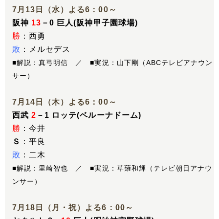
7月13日（水）よる6：00～
阪神
13
－0 巨人(阪神甲子園球場)
勝
：西勇
敗
：メルセデス
■解説：真弓明信 ／ ■実況：山下剛（ABCテレビアナウン
サー）
7月14日（木）よる6：00～
西武
2
－1 ロッテ(ベルーナドーム)
勝
：今井
Ｓ
：平良
敗
：二木
■解説：里崎智也 ／ ■実況：草薙和輝（テレビ朝日アナウ
ンサー）
7月18日（月・祝）よる6：00～