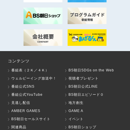
コンテンツ
番組表（２Ｋ／４Ｋ）
BS朝日SDGs on the Web
ウェルビーイング放送中！
視聴者プレゼント
番組公式SNS
BS朝日公式LINE
番組公式YouTube
BS朝日エピソード０
見逃し配信
地方創生
AMBER GAMES
GAME A
BS朝日セールスサイト
イベント
関連商品
BS朝日ショップ