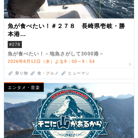
魚が食べたい！＃２７８ 長崎県壱岐・勝
本港
（クロマグロ）
#278
魚が食べたい！－地魚さがして3000港－
2026年8月12日（水）よる9：00～9：54
乗り物
食・グルメ
ヒューマン
エンタメ・音楽