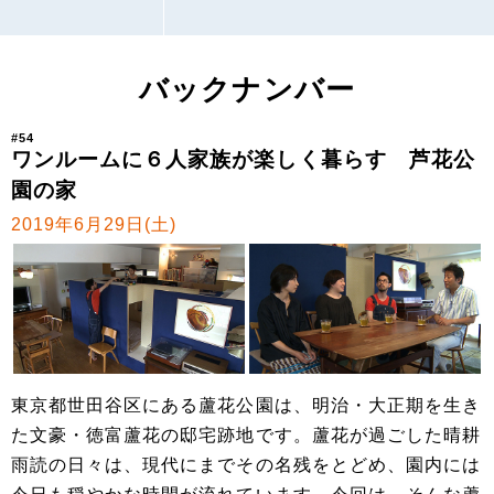
バックナンバー
#54
ワンルームに６人家族が楽しく暮らす 芦花公
園の家
2019年6月29日(土)
東京都世田谷区にある蘆花公園は、明治・大正期を生き
た文豪・徳富蘆花の邸宅跡地です。蘆花が過ごした晴耕
雨読の日々は、現代にまでその名残をとどめ、園内には