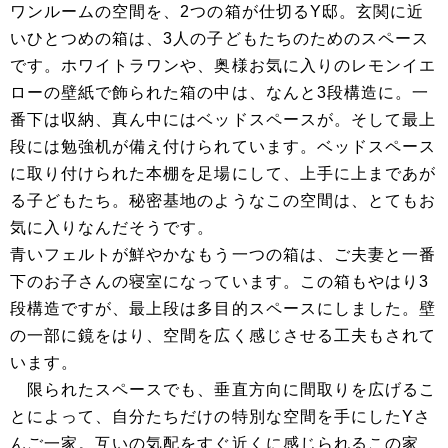
ワンルームの空間を、2つの箱が仕切るY邸。玄関に近
いひとつめの箱は、3人の子どもたちのためのスペース
です。ホワイトラワンや、奥様お気に入りのレモンイエ
ローの壁紙で飾られた箱の中は、なんと3段構造に。一
番下は収納、真ん中にはベッドスペースが。そして最上
段には勉強机が備え付けられています。ベッドスペース
に取り付けられた本棚を足場にして、上手に上まであが
る子どもたち。秘密基地のようなこの空間は、とてもお
気に入りなんだそうです。
青いフェルトが鮮やかなもう一つの箱は、ご夫妻と一番
下のお子さんの寝室になっています。この箱もやはり3
段構造ですが、最上段は多目的スペースにしました。壁
の一部に鏡をはり、空間を広く感じさせる工夫もされて
います。
限られたスペースでも、垂直方向に間取りを広げるこ
とによって、自分たちだけの特別な空間を手にしたYさ
んご一家。互いの気配をすぐ近くに感じられるこの家