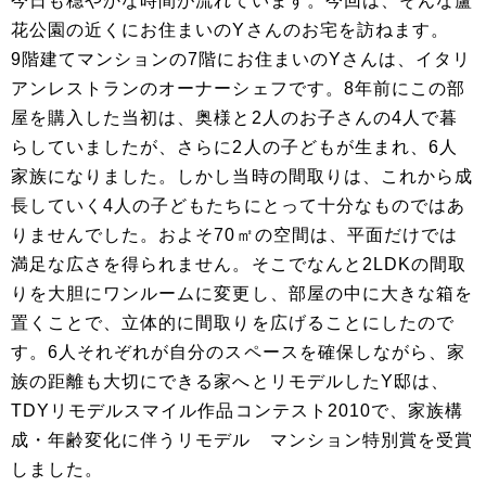
今日も穏やかな時間が流れています。今回は、そんな蘆
花公園の近くにお住まいのYさんのお宅を訪ねます。
9階建てマンションの7階にお住まいのYさんは、イタリ
アンレストランのオーナーシェフです。8年前にこの部
屋を購入した当初は、奥様と2人のお子さんの4人で暮
らしていましたが、さらに2人の子どもが生まれ、6人
家族になりました。しかし当時の間取りは、これから成
長していく4人の子どもたちにとって十分なものではあ
りませんでした。およそ70㎡の空間は、平面だけでは
満足な広さを得られません。そこでなんと2LDKの間取
りを大胆にワンルームに変更し、部屋の中に大きな箱を
置くことで、立体的に間取りを広げることにしたので
す。6人それぞれが自分のスペースを確保しながら、家
族の距離も大切にできる家へとリモデルしたY邸は、
TDYリモデルスマイル作品コンテスト2010で、家族構
成・年齢変化に伴うリモデル マンション特別賞を受賞
しました。