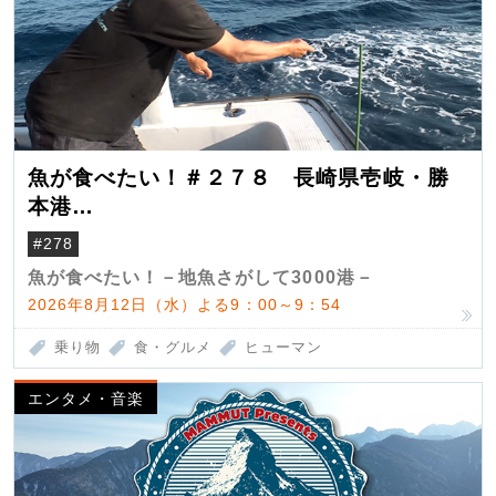
魚が食べたい！＃２７８ 長崎県壱岐・勝
本港
（クロマグロ）
#278
魚が食べたい！－地魚さがして3000港－
2026年8月12日（水）よる9：00～9：54
乗り物
食・グルメ
ヒューマン
エンタメ・音楽