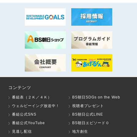
コンテンツ
番組表（２Ｋ／４Ｋ）
BS朝日SDGs on the Web
ウェルビーイング放送中！
視聴者プレゼント
番組公式SNS
BS朝日公式LINE
番組公式YouTube
BS朝日エピソード０
見逃し配信
地方創生