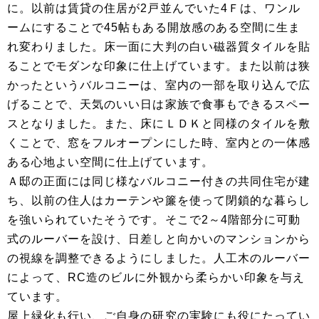
に。以前は賃貸の住居が2戸並んでいた4Ｆは、ワンル
ームにすることで45帖もある開放感のある空間に生ま
れ変わりました。床一面に大判の白い磁器質タイルを貼
ることでモダンな印象に仕上げています。また以前は狭
かったというバルコニーは、室内の一部を取り込んで広
げることで、天気のいい日は家族で食事もできるスペー
スとなりました。また、床にＬＤＫと同様のタイルを敷
くことで、窓をフルオープンにした時、室内との一体感
ある心地よい空間に仕上げています。
Ａ邸の正面には同じ様なバルコニー付きの共同住宅が建
ち、以前の住人はカーテンや簾を使って閉鎖的な暮らし
を強いられていたそうです。そこで2～4階部分に可動
式のルーバーを設け、日差しと向かいのマンションから
の視線を調整できるようにしました。人工木のルーバー
によって、RC造のビルに外観から柔らかい印象を与え
ています。
屋上緑化も行い、ご自身の研究の実験にも役にたってい