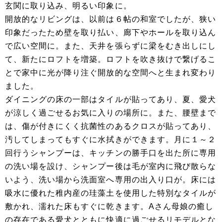
玄関に取り込み、明るい印象に。
開放的なリビングは、以前は６帖の和室でしたが、狭い
印象だったため壁を取り払い、廊下やホールを取り込ん
で広い空間に。また、天井を張らずに梁をむき出しにし
て、新たにロフトを増築。ロフトを吹き抜けで繋げるこ
とで家中に光が降り注ぐ開放的な空間へと生まれ変わり
ました。
ダイニングの床の一部はタイルが貼ってあり、夏、愛犬
が涼しく過ごせるお気に入りの場所に。また、腰壁まで
は、傷が付きにくく抗菌性のあるクロスが貼ってあり、
汚してしまってもすぐに水拭きができます。月に１～２
回行うシャンプーは、キッチンの勝手口を出た所に専用
の洗い場を設け、シャンプー後は毛が室内に飛び散らな
いよう、洗い場から洗面室へ専用の出入り口が。床には
吸水に優れた稚内産の珪藻土を使用した特別なタイルが
敷かれ、濡れた床もすぐに乾きます。Aさん母娘の癒し
の存在である愛犬とともに快適に過ごせるリモデルとな