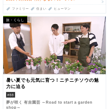
ファミリー
住まい
ヒューマン
旅・くらし
暑い夏でも元気に育つ！ニチニチソウの魅
力に迫る
#88
夢が咲く 有吉園芸 ～Road to start a garden
shop～