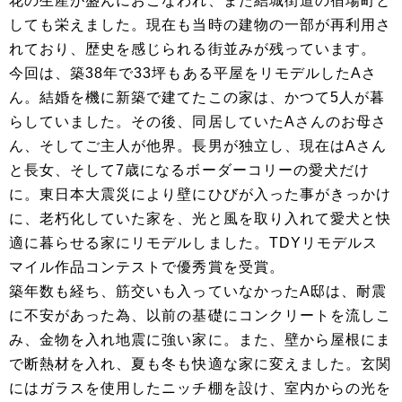
花の生産が盛んにおこなわれ、また結城街道の宿場町と
しても栄えました。現在も当時の建物の一部が再利用さ
れており、歴史を感じられる街並みが残っています。
今回は、築38年で33坪もある平屋をリモデルしたAさ
ん。結婚を機に新築で建てたこの家は、かつて5人が暮
らしていました。その後、同居していたAさんのお母さ
ん、そしてご主人が他界。長男が独立し、現在はAさん
と長女、そして7歳になるボーダーコリーの愛犬だけ
に。東日本大震災により壁にひびが入った事がきっかけ
に、老朽化していた家を、光と風を取り入れて愛犬と快
適に暮らせる家にリモデルしました。TDYリモデルス
マイル作品コンテストで優秀賞を受賞。
築年数も経ち、筋交いも入っていなかったA邸は、耐震
に不安があった為、以前の基礎にコンクリートを流しこ
み、金物を入れ地震に強い家に。また、壁から屋根にま
で断熱材を入れ、夏も冬も快適な家に変えました。玄関
にはガラスを使用したニッチ棚を設け、室内からの光を