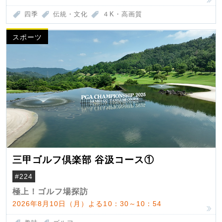
四季
伝統・文化
４K・高画質
スポーツ
三甲ゴルフ倶楽部 谷汲コース①
#224
極上！ゴルフ場探訪
2026年8月10日（月）よる10：30～10：54