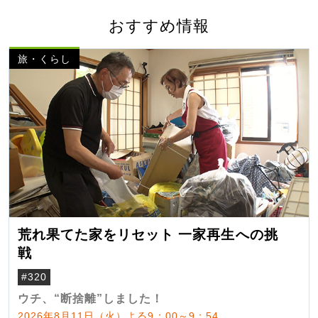
おすすめ情報
旅・くらし
荒れ果てた家をリセット 一家再生への挑
戦
#320
ウチ、“断捨離”しました！
2026年8月11日（火）よる9：00～9：54