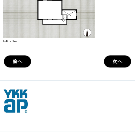
loft after
前へ
次へ