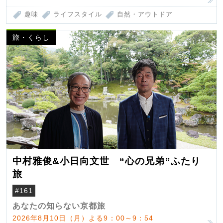
趣味
ライフスタイル
自然・アウトドア
旅・くらし
中村雅俊&小日向文世 “心の兄弟”ふたり
旅
#161
あなたの知らない京都旅
2026年8月10日（月）よる9：00～9：54