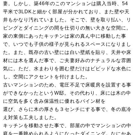
妻。しかし、築46年のこのマンションは購入当時、54
平米で3LDKと細かく部屋が分かれており、また壁や天
井もかなり汚れていました。そこで、壁を取り払い、リ
ビングとダイニングの間を仕切りの無い大きな空間に。
家の東側にあったキッチンは家の真ん中に移動した事
で、いつでも子供の様子が見られるスペースになりまし
た。また、既存の古い壁には白い壁紙を貼り、天井や床
材には木を選んだ事で、ご夫妻好みのナチュラルな雰囲
気に。ただ、水まわりを囲む壁だけはビビッドな水色に
し、空間にアクセントを付けました。
古いマンションのため、電圧不足で床暖房を設置する事
ができなかったというW邸。その代わり、床には木の中
に空気を多く含み保温性に優れるパイン材を
選び、さらに木の厚さも３センチにする事で、冬の底冷
え対策も工夫しました。
キッチンを移動させた事で、部屋の中でマンションの中
庭を一番眺められるようになったダイニング。なにかあ