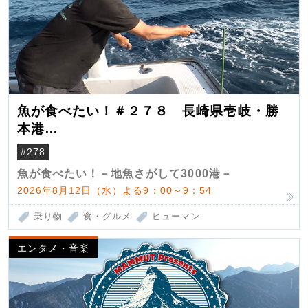
魚が食べたい！＃２７８ 長崎県壱岐・勝
本港
（クロマグロ）
#278
魚が食べたい！－地魚さがして3000港－
2026年8月12日（水）よる9：00～9：54
乗り物
食・グルメ
ヒューマン
エンタメ・音楽