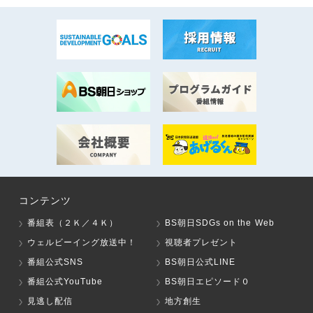
コンテンツ
番組表（２Ｋ／４Ｋ）
BS朝日SDGs on the Web
ウェルビーイング放送中！
視聴者プレゼント
番組公式SNS
BS朝日公式LINE
番組公式YouTube
BS朝日エピソード０
見逃し配信
地方創生