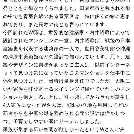
京周辺の新たな住宅地」として、東急電鉄により駅の開
発とともに街がつくられました。田園都市と称される街
の中でも青葉台駅のある青葉区は、特に多くの緑に恵ま
れており、また長寿の街とも言われています。
今回訪れたW邸は、世界的な建築家・内井昭蔵によって
設計されたマンションの一室。内井昭蔵は、戦後の日本
建築史を代表する建築家の一人で、世田谷美術館や沖縄
の浦添市美術館などの設計で知られています。元々、建
築やデザインに興味があったご主人は、以前インターネ
ットで見つけ気になっていたこのマンションを仕事中に
偶然見つけました。当時は単身赴任中でしたが、大阪に
いた家族を呼び寄せるタイミングで憧れていたこのマン
ションを購入することに。引っ越してから長女が誕生し
4人家族になったWさんは、傾斜の立地を利用してどの
部屋からも中庭の緑を臨められる元の設計は活かしつ
つ、子育てしやすい家にリモデルしました。
家族が集まる広い空間が欲しかったというWさんご夫