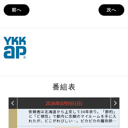
前へ
次へ
番組表