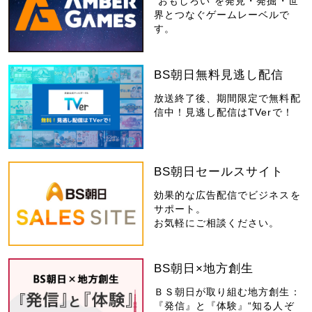
“おもしろい”を発見・発掘・世
界とつなぐゲームレーベルで
す。
BS朝日無料見逃し配信
放送終了後、期間限定で無料配
信中！見逃し配信はTVerで！
BS朝日セールスサイト
効果的な広告配信でビジネスを
サポート。
お気軽にご相談ください。
BS朝日×地方創生
ＢＳ朝日が取り組む地方創生：
『発信』と『体験』“知る人ぞ