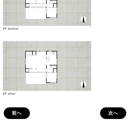
2F before
2F after
前へ
次へ