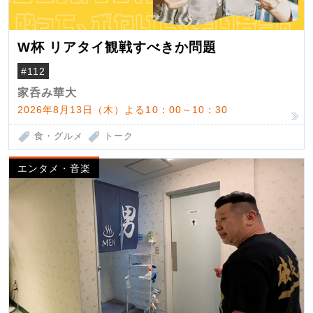
W杯 リアタイ観戦すべきか問題
#112
家呑み華大
2026年8月13日（木）よる10：00～10：30
食・グルメ
トーク
エンタメ・音楽