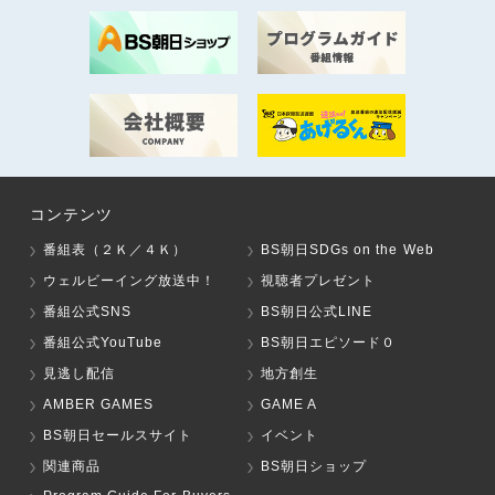
コンテンツ
番組表（２Ｋ／４Ｋ）
BS朝日SDGs on the Web
ウェルビーイング放送中！
視聴者プレゼント
番組公式SNS
BS朝日公式LINE
番組公式YouTube
BS朝日エピソード０
見逃し配信
地方創生
AMBER GAMES
GAME A
BS朝日セールスサイト
イベント
関連商品
BS朝日ショップ