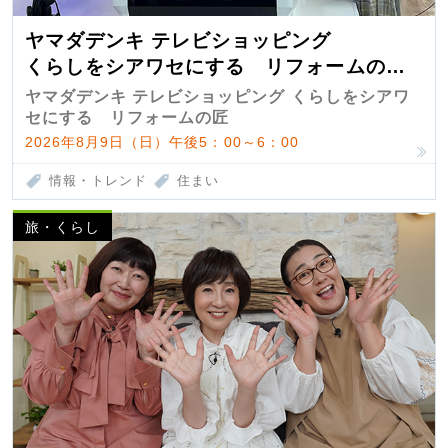
ヤマダデンキ テレビショッピング
くらしをシアワセにする リフォームの
匠 第7弾
ヤマダデンキ テレビショッピング くらしをシアワ
セにする リフォームの匠
2026年8月9日（日）午後5：00～6：00
情報・トレンド
住まい
旅・くらし