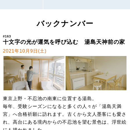
バックナンバー
#163
十文字の光が運気を呼び込む 湯島天神前の家
2021年10月9日(土)
東京上野・不忍池の南東に位置する湯島。
毎年、受験シーズンになると多くの人々が「湯島天満
宮」へ合格祈願に訪れます。古くから文人墨客にも愛さ
れ、高台にある境内からの不忍池を望む景色は、浮世絵
にも描かれました。