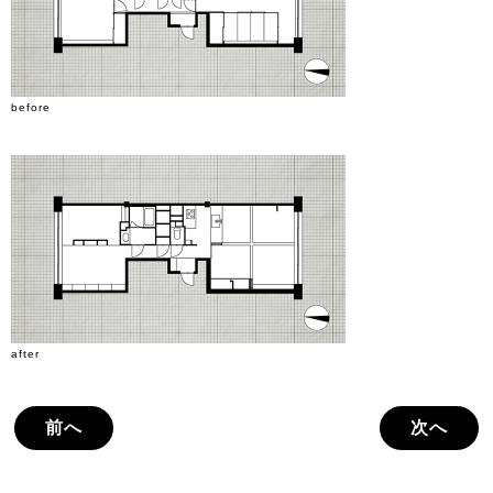
before
after
前へ
次へ