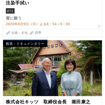
注染手拭い
#71
暦に願う
2026年8月9日（日）よる8：54～9：00
伝統・文化
四季
報道・ドキュメンタリー
株式会社キッツ 取締役会長 堀田康之