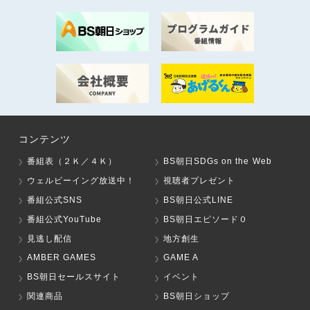
コンテンツ
番組表（２Ｋ／４Ｋ）
BS朝日SDGs on the Web
ウェルビーイング放送中！
視聴者プレゼント
番組公式SNS
BS朝日公式LINE
番組公式YouTube
BS朝日エピソード０
見逃し配信
地方創生
AMBER GAMES
GAME A
BS朝日セールスサイト
イベント
関連商品
BS朝日ショップ