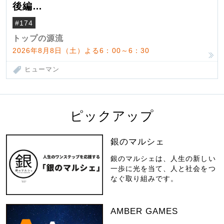
後編
米国駐在でも浮かんだ八ヶ岳 山小屋を営
#174
んだ父母
トップの源流
2026年8月8日（土）よる6：00～6：30
ヒューマン
ピックアップ
銀のマルシェ
銀のマルシェは、人生の新しい
一歩に光を当て、人と社会をつ
なぐ取り組みです。
AMBER GAMES