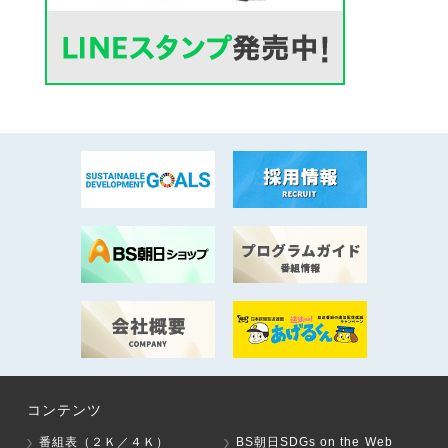
コンテンツ
番組表（２Ｋ／４Ｋ）
BS朝日SDGs on the Web