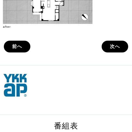
after
前へ
次へ
番組表