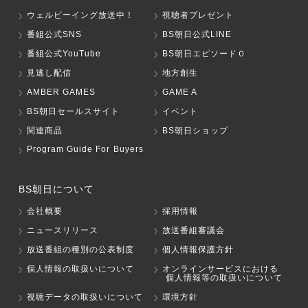
ウェルビーイング放送中！
視聴者プレゼント
番組公式SNS
BS朝日公式LINE
番組公式YouTube
BS朝日エピソード０
見逃し配信
地方創生
AMBER GAMES
GAME A
BS朝日セールスサイト
イベント
関連商品
BS朝日ショップ
Program Guide For Buyers
BS朝日について
会社概要
採用情報
ニュースリリース
放送番組審議会
放送番組の種別の公表制度
個人情報保護方針
個人情報の取扱いについて
オンラインサービスにおける
個人情報等の取扱いについて
視聴データの取扱いについて
環境方針