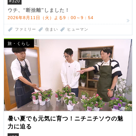
#320
ウチ、“断捨離”しました！
2026年8月11日（火）よる9：00～9：54
ファミリー
住まい
ヒューマン
旅・くらし
暑い夏でも元気に育つ！ニチニチソウの魅
力に迫る