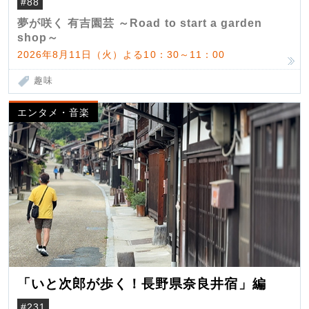
#88
夢が咲く 有吉園芸 ～Road to start a garden
shop～
2026年8月11日（火）よる10：30～11：00
趣味
エンタメ・音楽
「いと次郎が歩く！長野県奈良井宿」編
#231