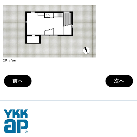
2F after
前へ
次へ