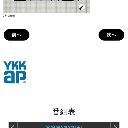
2F after
前へ
次へ
番組表