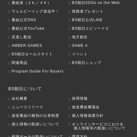
番組表（２Ｋ／４Ｋ）
BS朝日SDGs on the Web
ウェルビーイング放送中！
視聴者プレゼント
番組公式SNS
BS朝日公式LINE
番組公式YouTube
BS朝日エピソード０
見逃し配信
地方創生
AMBER GAMES
GAME A
BS朝日セールスサイト
イベント
関連商品
BS朝日ショップ
Program Guide For Buyers
BS朝日について
会社概要
採用情報
ニュースリリース
放送番組審議会
放送番組の種別の公表制度
個人情報保護方針
個人情報の取扱いについて
オンラインサービスにおける
個人情報等の取扱いについて
視聴データの取扱いについて
環境方針