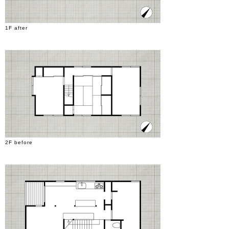
1F after
2F before