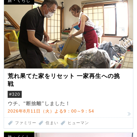
旅・くらし
荒れ果てた家をリセット 一家再生への挑
戦
#320
ウチ、“断捨離”しました！
2026年8月11日（火）よる9：00～9：54
ファミリー
住まい
ヒューマン
旅・くらし