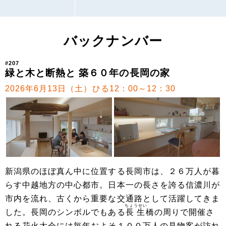
バックナンバー
#207
緑と木と断熱と 築６０年の長岡の家
2026年6月13日（土）ひる12：00～12：30
新潟県のほぼ真ん中に位置する長岡市は、２６万人が暮
らす中越地方の中心都市。日本一の長さを誇る信濃川が
市内を流れ、古くから重要な交通路として活躍してきま
ちょうせい
した。長岡のシンボルでもある
長生
橋の周りで開催さ
れる花火大会には毎年およそ１００万人の見物客が訪れ