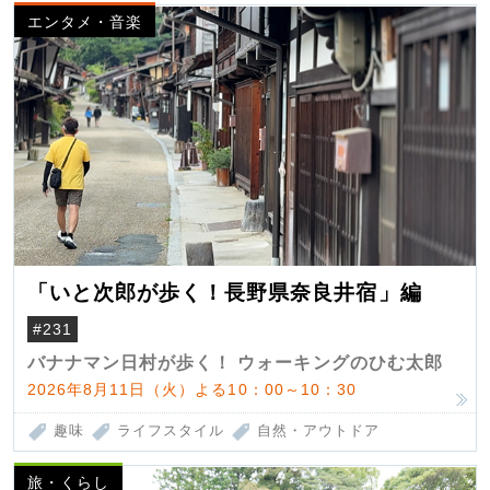
エンタメ・音楽
「いと次郎が歩く！長野県奈良井宿」編
#231
バナナマン日村が歩く！ ウォーキングのひむ太郎
2026年8月11日（火）よる10：00～10：30
趣味
ライフスタイル
自然・アウトドア
旅・くらし