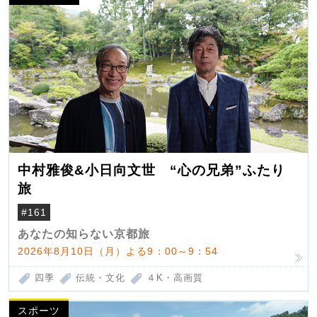
中村雅俊&小日向文世 “心の兄弟”ふたり
旅
#161
あなたの知らない京都旅
2026年8月10日（月）よる9：00～9：54
四季
伝統・文化
４K・高画質
スポーツ