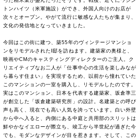
った精米業が盛んだったそうです。戦後、近くにワシン
トンハイツ（米軍施設）ができ、外国人向けのお店が
次々とオープン。やがて流行に敏感な人たちが集まり、
文化の発信地となっていきました。
今回はこの街に建つ、築55年のヴィンテージマンショ
ンをリモデルされたI邸を訪ねます。建築家の奥様と、
映画やCMのキャスティングディレクターのご主人。ク
リエイティブなお二人が「仕事中心の生活を楽しみなが
ら暮らす住まい」を実現するため、以前から憧れていた
このマンションの一室を購入し、リモデルしたのです。
実はこのマンション、日本を代表する建築家、坂倉準三
が創立した「坂倉建築研究所」の設計。名建築との呼び
声も高く、現在でも高い人気を誇っています。白い外壁
から中へ入ると、内側にある中庭と共用部のスリットは
鮮やかなイエローが際立ち、竣工から半世紀が過ぎた今
でも、モダンなデザインが目を惹きます。そして、この