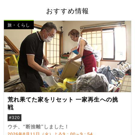
おすすめ情報
旅・くらし
荒れ果てた家をリセット 一家再生への挑
戦
#320
ウチ、“断捨離”しました！
2026年8月11日（火）よる9：00～9：54