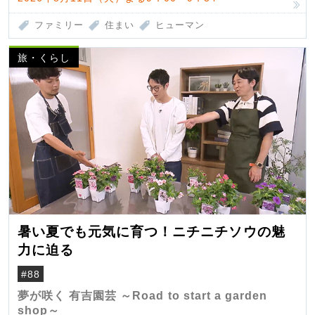
ファミリー
住まい
ヒューマン
旅・くらし
暑い夏でも元気に育つ！ニチニチソウの魅
力に迫る
#88
夢が咲く 有吉園芸 ～Road to start a garden
shop～