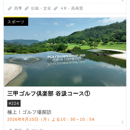
四季
伝統・文化
４K・高画質
スポーツ
三甲ゴルフ倶楽部 谷汲コース①
#224
極上！ゴルフ場探訪
2026年8月10日（月）よる10：30～10：54