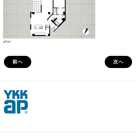
after
前へ
次へ