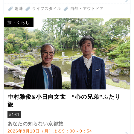
趣味
ライフスタイル
自然・アウトドア
旅・くらし
中村雅俊&小日向文世 “心の兄弟”ふたり
旅
#161
あなたの知らない京都旅
2026年8月10日（月）よる9：00～9：54