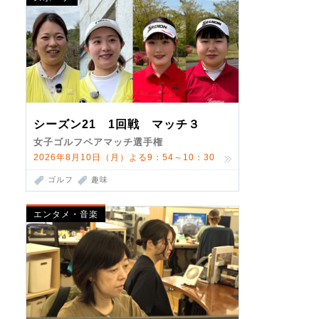
シーズン21 1回戦 マッチ３
女子ゴルフペアマッチ選手権
2026年8月10日（月）よる9：54～10：30
ゴルフ
趣味
エンタメ・音楽