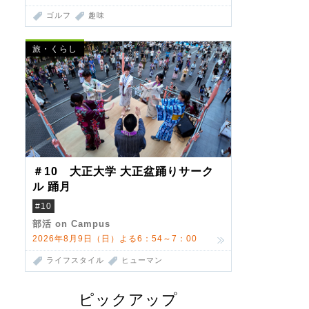
ゴルフ
趣味
旅・くらし
＃10 大正大学 大正盆踊りサーク
ル 踊月
#10
部活 on Campus
2026年8月9日（日）よる6：54～7：00
ライフスタイル
ヒューマン
ピックアップ