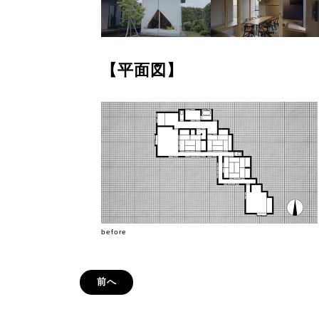
【平面図】
before
前へ