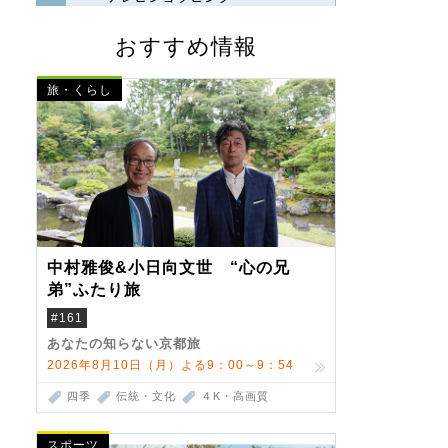
おすすめ情報
旅・くらし
中村雅俊&小日向文世 “心の兄
弟”ふたり旅
#161
あなたの知らない京都旅
2026年8月10日（月）よる9：00～9：54
四季
伝統・文化
４K・高画質
スポーツ