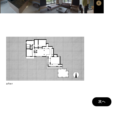
after
次へ