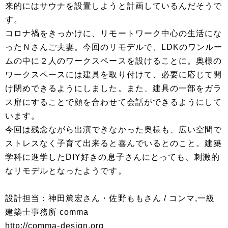
来的にはサウナを設置しようと計画しているんだそうで
す。
コロナ禍をきっかけに、リモートワーク中心の生活にな
ったＮさんご夫妻。今回のリモデルで、LDKのワンルー
ムの中に２人のワークスペースを設けることに。奥様の
ワークスペースには建具を取り付けて、必要に応じて開
け閉めできるようにしました。また、建具の一部をガラ
ス扉にすることで顔を合わせて会話ができるようにして
います。
今回は残念ながら出演できなかった奥様も、広い空間で
ストレスなく子育て出来ると喜んでいるとのこと。建築
学科に進学したDIY好きの息子さんにとっても、刺激的
なリモデルとなったようです。
設計担当：神田篤宏さん・佐野ももさん / コンマ,一級
建築士事務所 comma
http://comma-design.org