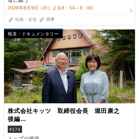
暦に願う
2026年8月9日（日）よる8：54～9：00
伝統・文化
四季
報道・ドキュメンタリー
株式会社キッツ 取締役会長 堀田康之
後編
米国駐在でも浮かんだ八ヶ岳 山小屋を営
#174
んだ父母
トップの源流