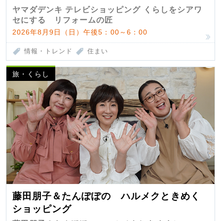
匠 第7弾
ヤマダデンキ テレビショッピング くらしをシアワ
セにする リフォームの匠
2026年8月9日（日）午後5：00～6：00
情報・トレンド
住まい
旅・くらし
藤田朋子＆たんぽぽの ハルメクときめく
ショッピング