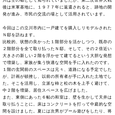
川は空の都として知られていましたが、第二次世界大戦
後は米軍基地に。１９７７年に返還されると、跡地の開
発が進み、市民の交流の場として活用されています。
今回はこの立川市内に一戸建てを購入しリモデルされた
Ｎ邸を訪ねます。
比較的、状態の良かった１階部分を活かしつつ、既存の
２階部分を全て取り払ったＮ邸。そして、その２倍近い
大きさの新しい２階を浮かせて建てるという大胆な発想
で増築し、家族が集う快適な空間を手に入れたのです。
１階の玄関前のスペースは元々、道路になる予定でした
が、計画が頓挫し、以前の所有者が手に入れた土地でし
た。そこを活用し、立派な柿と松の木を上手く避けて、
中２階を増築。居住スペースを広げました。
また、東側にあった６帖の和室は、壁を生かして天井は
取り払うことに。床はコンクリートを打って中庭的な空
間を設けました。夏には次男がプール遊びをしたり、将