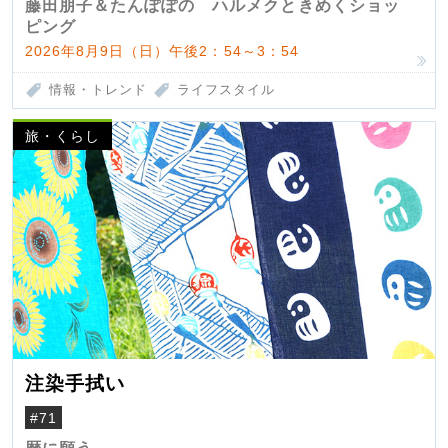
藤田朋子＆たんぽぽの ハルメクときめくショッ
ピング
2026年8月9日（日）午後2：54～3：54
情報・トレンド
ライフスタイル
旅・くらし
注染手拭い
#71