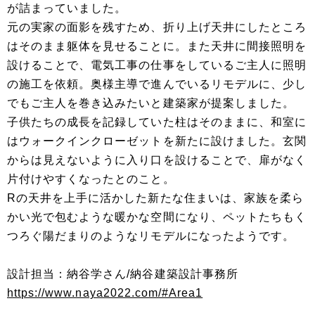
が詰まっていました。
元の実家の面影を残すため、折り上げ天井にしたところ
はそのまま躯体を見せることに。また天井に間接照明を
設けることで、電気工事の仕事をしているご主人に照明
の施工を依頼。奥様主導で進んでいるリモデルに、少し
でもご主人を巻き込みたいと建築家が提案しました。
子供たちの成長を記録していた柱はそのままに、和室に
はウォークインクローゼットを新たに設けました。玄関
からは見えないように入り口を設けることで、扉がなく
片付けやすくなったとのこと。
Rの天井を上手に活かした新たな住まいは、家族を柔ら
かい光で包むような暖かな空間になり、ペットたちもく
つろぐ陽だまりのようなリモデルになったようです。
設計担当：納谷学さん/納谷建築設計事務所
https://www.naya2022.com/#Area1