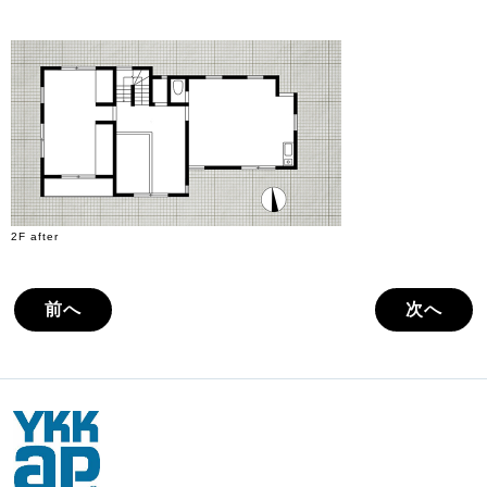
2F after
前へ
次へ