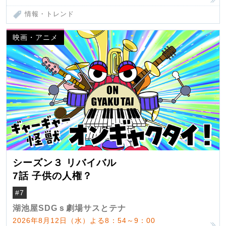
情報・トレンド
映画・アニメ
シーズン３ リバイバル
7話 子供の人権？
#7
湖池屋SDGｓ劇場サスとテナ
2026年8月12日（水）よる8：54～9：00