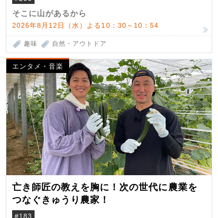
そこに山があるから
2026年8月12日（水）よる10：30～10：54
趣味
自然・アウトドア
エンタメ・音楽
亡き師匠の教えを胸に！次の世代に農業を
つなぐきゅうり農家！
#183