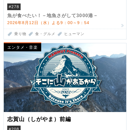
（クロマグロ）
#278
魚が食べたい！－地魚さがして3000港－
2026年8月12日（水）よる9：00～9：54
乗り物
食・グルメ
ヒューマン
エンタメ・音楽
志賀山（しがやま）前編
#208