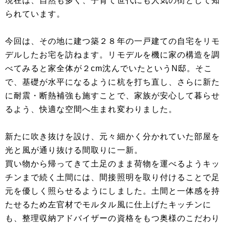
現在は、自然も多く、子育て世代にも人気の街として知
られています。
今回は、その地に建つ築２８年の一戸建ての自宅をリモ
デルしたお宅を訪ねます。リモデルを機に家の構造を調
べてみると家全体が２cm沈んでいたというN邸。そこ
で、基礎が水平になるように杭を打ち直し、さらに新た
に耐震・断熱補強も施すことで、家族が安心して暮らせ
るよう、快適な空間へ生まれ変わりました。
新たに吹き抜けを設け、元々細かく分かれていた部屋を
光と風が通り抜ける間取りに一新。
買い物から帰ってきて土足のまま荷物を運べるようキッ
チンまで続く土間には、間接照明を取り付けることで足
元を優しく照らせるようにしました。土間と一体感を持
たせるため左官材でモルタル風に仕上げたキッチンに
も、整理収納アドバイザーの資格をもつ奥様のこだわり