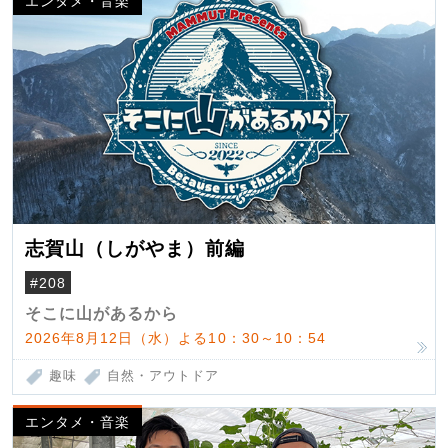
エンタメ・音楽
志賀山（しがやま）前編
#208
そこに山があるから
2026年8月12日（水）よる10：30～10：54
趣味
自然・アウトドア
エンタメ・音楽