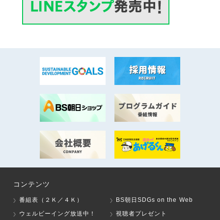
コンテンツ
番組表（２Ｋ／４Ｋ）
BS朝日SDGs on the Web
ウェルビーイング放送中！
視聴者プレゼント