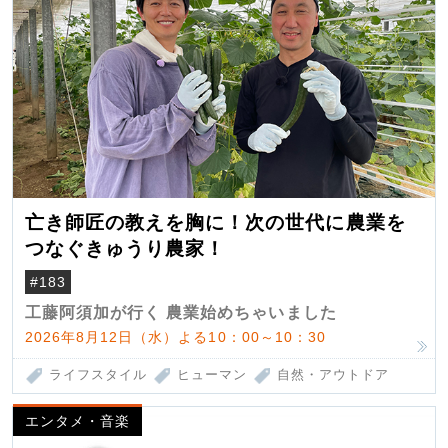
亡き師匠の教えを胸に！次の世代に農業を
つなぐきゅうり農家！
#183
工藤阿須加が行く 農業始めちゃいました
2026年8月12日（水）よる10：00～10：30
ライフスタイル
ヒューマン
自然・アウトドア
エンタメ・音楽