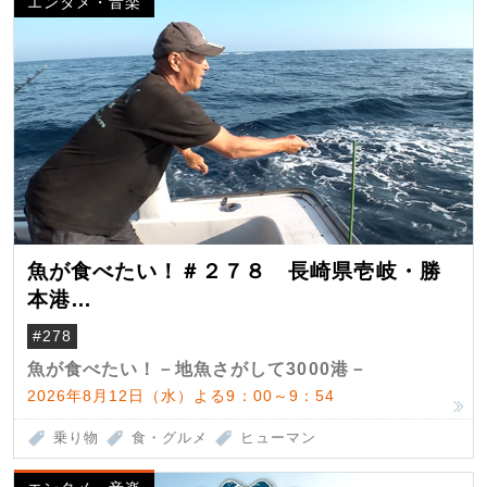
エンタメ・音楽
魚が食べたい！＃２７８ 長崎県壱岐・勝
本港
（クロマグロ）
#278
魚が食べたい！－地魚さがして3000港－
2026年8月12日（水）よる9：00～9：54
乗り物
食・グルメ
ヒューマン