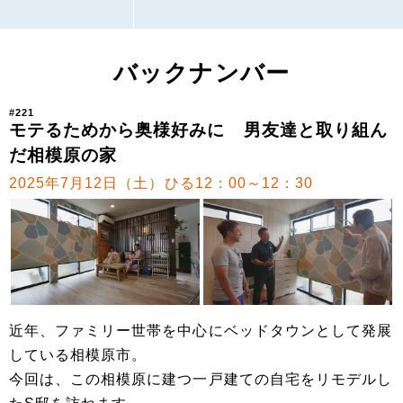
バックナンバー
#221
モテるためから奥様好みに 男友達と取り組ん
だ相模原の家
2025年7月12日（土）ひる12：00～12：30
近年、ファミリー世帯を中心にベッドタウンとして発展
している相模原市。
今回は、この相模原に建つ一戸建ての自宅をリモデルし