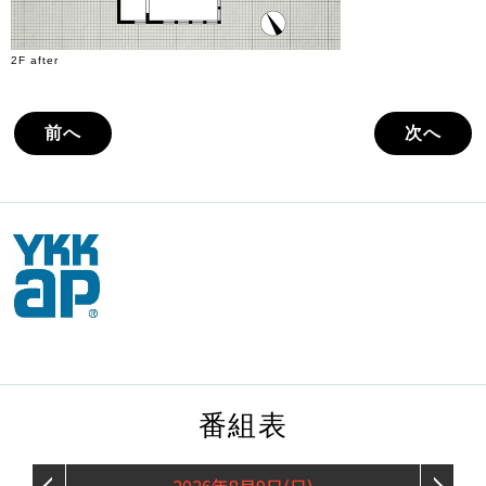
2F after
前へ
次へ
番組表