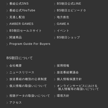
番組公式SNS
BS朝日公式LINE
番組公式YouTube
BS朝日エピソード０
見逃し配信
地方創生
AMBER GAMES
GAME A
BS朝日セールスサイト
イベント
関連商品
BS朝日ショップ
Program Guide For Buyers
BS朝日について
会社概要
採用情報
ニュースリリース
放送番組審議会
放送番組の種別の公表制度
個人情報保護方針
個人情報の取扱いについて
オンラインサービスにおける
個人情報等の取扱いについて
視聴データの取扱いについて
環境方針
アクセス