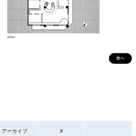
after
次へ
アーカイブ
X