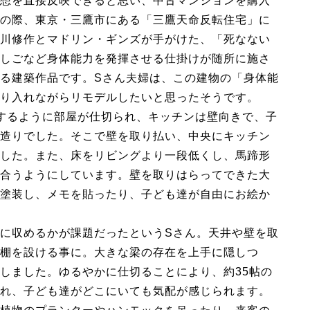
想を直接反映できると思い、中古マンションを購入
の際、東京・三鷹市にある「三鷹天命反転住宅」に
川修作とマドリン・ギンズが手がけた、「死なない
しごなど身体能力を発揮させる仕掛けが随所に施さ
る建築作品です。Sさん夫婦は、この建物の「身体能
り入れながらリモデルしたいと思ったそうです。
するように部屋が仕切られ、キッチンは壁向きで、子
造りでした。そこで壁を取り払い、中央にキッチン
した。また、床をリビングより一段低くし、馬蹄形
合うようにしています。壁を取りはらってできた大
塗装し、メモを貼ったり、子ども達が自由にお絵か
に収めるかが課題だったというSさん。天井や壁を取
棚を設ける事に。大きな梁の存在を上手に隠しつ
しました。ゆるやかに仕切ることにより、約35帖の
れ、子ども達がどこにいても気配が感じられます。