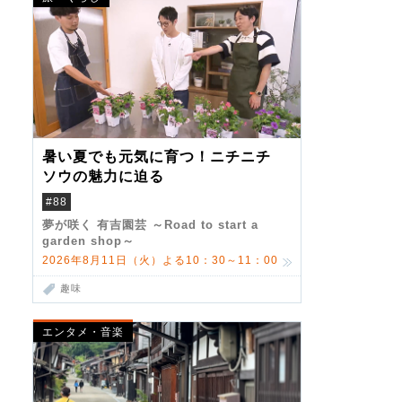
暑い夏でも元気に育つ！ニチニチ
ソウの魅力に迫る
#88
夢が咲く 有吉園芸 ～Road to start a
garden shop～
2026年8月11日（火）よる10：30～11：00
趣味
エンタメ・音楽