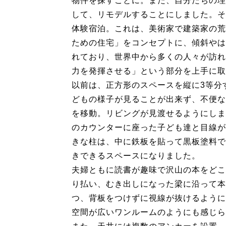
物件を探すことに。また、自分たちの理
して、リモデルすることにしました。そ
体験宿泊。これは、美術家で建築家の荒
ための住宅」をコンセプトに、傾斜やは
れており、世界中から多くの人々が訪れ
力を発揮させる」という部分を上手に取
以前は、正方形のスペースを縦に3等分
どもの様子が見ることが出来ず、不便な
を移動。リビングが見渡せるようにしま
のカウンターに座った子ども達と目線が
きな柱は、中に鉄板を貼って黒板塗料で
きできるスペースになりました。
夫婦ともに読書が趣味で沢山の本をどこ
り払い、むき出しになった梁に沿って本
つ、背板をつけずに視線が抜けるように
空間が広いワンルームのようにも感じら