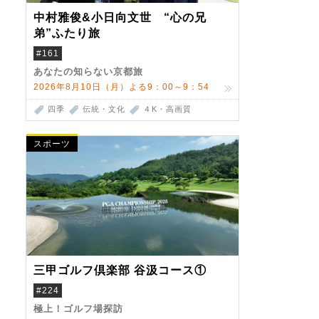
中村雅俊&小日向文世 “心の兄
弟”ふたり旅
#161
あなたの知らない京都旅
2026年8月10日（月）よる9：00～9：54
四季
伝統・文化
４K・高画質
スポーツ
三甲ゴルフ倶楽部 谷汲コース①
#224
極上！ゴルフ場探訪