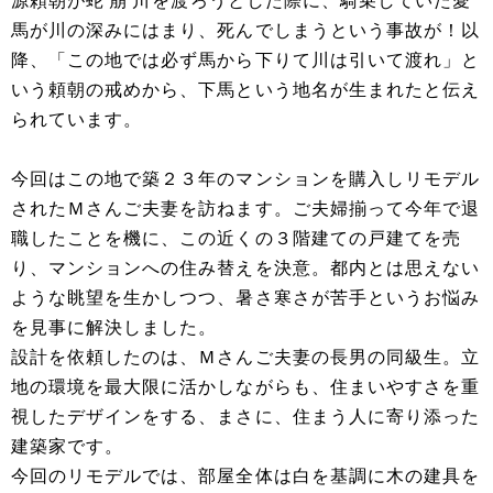
源頼朝が
蛇崩川
を渡ろうとした際に、騎乗していた愛
馬が川の深みにはまり、死んでしまうという事故が！以
降、「この地では必ず馬から下りて川は引いて渡れ」と
いう頼朝の戒めから、下馬という地名が生まれたと伝え
られています。
今回はこの地で築２３年のマンションを購入しリモデル
されたＭさんご夫妻を訪ねます。ご夫婦揃って今年で退
職したことを機に、この近くの３階建ての戸建てを売
り、マンションへの住み替えを決意。都内とは思えない
ような眺望を生かしつつ、暑さ寒さが苦手というお悩み
を見事に解決しました。
設計を依頼したのは、Ｍさんご夫妻の長男の同級生。立
地の環境を最大限に活かしながらも、住まいやすさを重
視したデザインをする、まさに、住まう人に寄り添った
建築家です。
今回のリモデルでは、部屋全体は白を基調に木の建具を