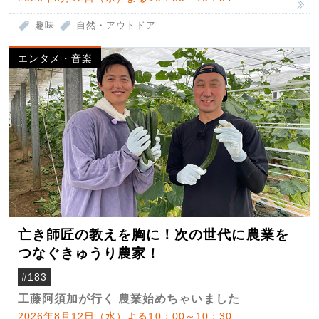
趣味
自然・アウトドア
エンタメ・音楽
亡き師匠の教えを胸に！次の世代に農業を
つなぐきゅうり農家！
#183
工藤阿須加が行く 農業始めちゃいました
2026年8月12日（水）よる10：00～10：30