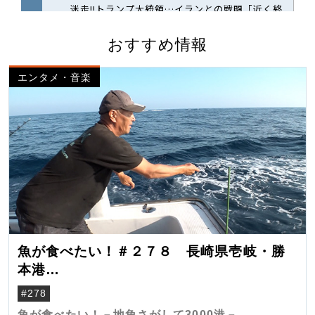
おすすめ情報
エンタメ・音楽
魚が食べたい！＃２７８ 長崎県壱岐・勝
本港
（クロマグロ）
#278
魚が食べたい！－地魚さがして3000港－