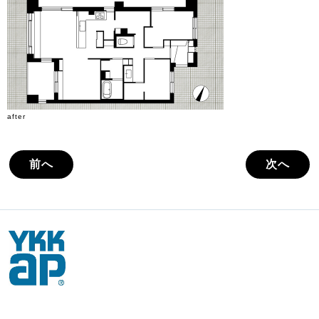
after
前へ
次へ