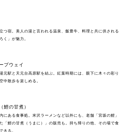
立つ宿。美人の湯と言われる温泉、飯豊牛、料理と共に供される
ろく」が魅力。
ープウェイ
湯元駅と天元台高原駅を結ぶ。紅葉時期には、眼下に木々の彩り
空中散歩を楽しめる。
（鯉の甘煮）
内にある食事処。米沢ラーメンなど以外にも、老舗「宮坂の鯉」
た「鯉の甘煮（うまに）」の販売も。持ち帰りの他、その場で食
できる。