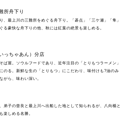
難所舟下り
り、最上川の三難所をめぐる舟下り。「碁点」「三ケ瀬」「隼」
ぐる豪快な舟下りの他、秋には紅葉の絶景も楽しめる。
いっちゃあん）分店
そば屋。ソウルフードであり、近年注目の「とりもつラーメン」
にのる。新鮮な生の「とりもつ」にこだわり、味付けも?油のみ
ながら、味わい深い。
、弟子の曾良と最上川へ出船した地として知られるが、八向楯と
も楽しめる名勝。