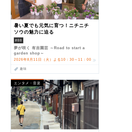
暑い夏でも元気に育つ！ニチニチ
ソウの魅力に迫る
#88
夢が咲く 有吉園芸 ～Road to start a
garden shop～
2026年8月11日（火）よる10：30～11：00
趣味
エンタメ・音楽