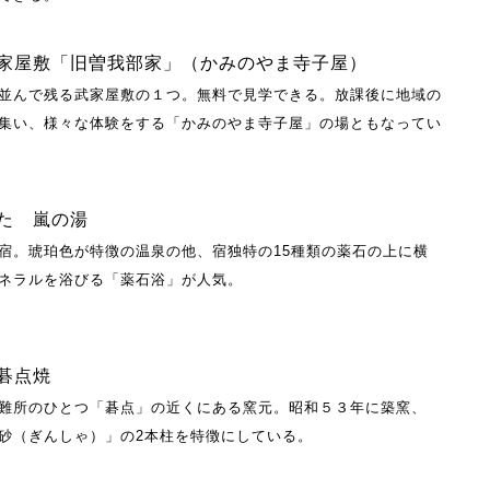
家屋敷「旧曽我部家」（かみのやま寺子屋）
並んで残る武家屋敷の１つ。無料で見学できる。放課後に地域の
集い、様々な体験をする「かみのやま寺子屋」の場ともなってい
た 嵐の湯
宿。琥珀色が特徴の温泉の他、宿独特の15種類の薬石の上に横
ネラルを浴びる「薬石浴」が人気。
碁点焼
難所のひとつ「碁点」の近くにある窯元。昭和５３年に築窯、
砂（ぎんしゃ）」の2本柱を特徴にしている。