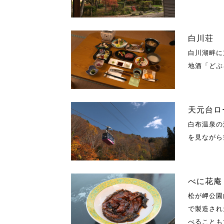
白川荘
白川湖畔に
地酒「どぶ
天元台ロ
白布温泉の
を見ながら
べに花庵
松が岬公園
で製造され
べることも