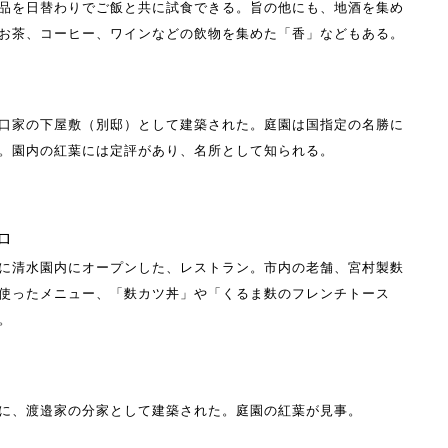
品を日替わりでご飯と共に試食できる。旨の他にも、地酒を集め
お茶、コーヒー、ワインなどの飲物を集めた「香」などもある。
口家の下屋敷（別邸）として建築された。庭園は国指定の名勝に
。園内の紅葉には定評があり、名所として知られる。
ロ
に清水園内にオープンした、レストラン。市内の老舗、宮村製麩
使ったメニュー、「麩カツ丼」や「くるま麩のフレンチトース
。
に、渡邉家の分家として建築された。庭園の紅葉が見事。