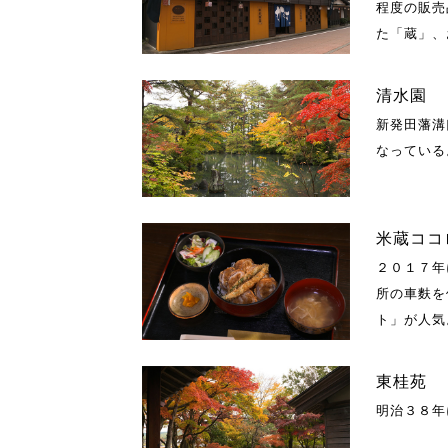
程度の販売
た「蔵」、
清水園
新発田藩溝
なっている
米蔵ココ
２０１７年
所の車麩を
ト」が人気
東桂苑
明治３８年