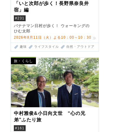
「いと次郎が歩く！長野県奈良井
宿」編
#231
バナナマン日村が歩く！ ウォーキングの
ひむ太郎
2026年8月11日（火）よる10：00～10：30
趣味
ライフスタイル
自然・アウトドア
旅・くらし
中村雅俊&小日向文世 “心の兄
弟”ふたり旅
#161