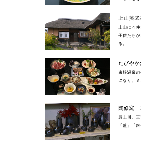
上山藩武
上山に４件
子供たちが
る。
たびやか
東根温泉の
になり、ミ
陶修窯 
最上川、三
「藍」「銀