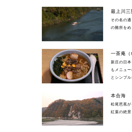
最上川三
その名の通
の難所をめ
一茶庵（
新庄の日本
もメニュー
とシンプル
本合海
松尾芭蕉が
紅葉の絶景