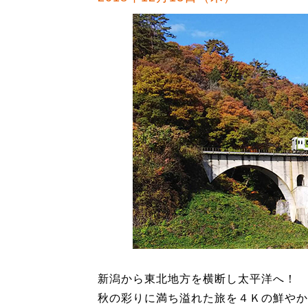
新潟から東北地方を横断し太平洋へ！
秋の彩りに満ち溢れた旅を４Ｋの鮮やか